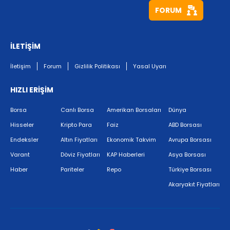
FORUM
İLETİŞİM
İletişim
Forum
Gizlilik Politikası
Yasal Uyarı
HIZLI ERİŞİM
Borsa
Canlı Borsa
Amerikan Borsaları
Dünya
Hisseler
Kripto Para
Faiz
ABD Borsası
Endeksler
Altın Fiyatları
Ekonomik Takvim
Avrupa Borsası
Varant
Döviz Fiyatları
KAP Haberleri
Asya Borsası
Haber
Pariteler
Repo
Türkiye Borsası
Akaryakıt Fiyatları