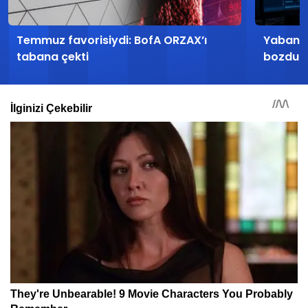
Temmuz favorisiydi: BofA ORZAX’ı
Yabancıl
tabana çekti
bozdu! B