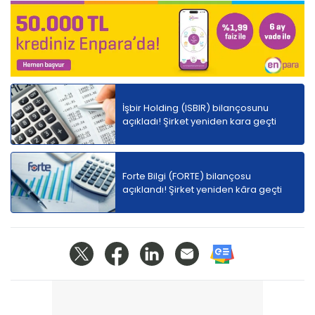
İşbir Holding (ISBIR) bilançosunu
açıkladı! Şirket yeniden kara geçti
Forte Bilgi (FORTE) bilançosu
açıklandı! Şirket yeniden kâra geçti