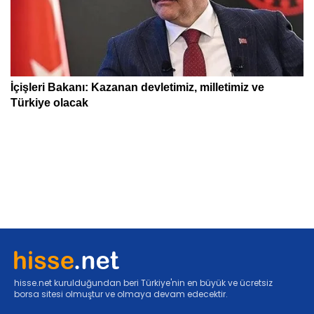
hisse.net kurulduğundan beri Türkiye'nin en büyük ve ücretsiz
borsa sitesi olmuştur ve olmaya devam edecektir.