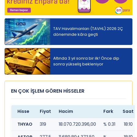
TAV Havalimanları (TAVHL) 2026 2Ç
döneminde kâra geçti
Altında 3 yıl sonra bir ilk! Önce dip
sonra yükseliş bekleniyor
EN ÇOK İŞLEM GÖREN HİSSELER
Hisse
Fiyat
Hacim
Fark
Saat
THYAO
319
18.070.720.396,00
% 0.31
18:10
ASTOR
277.5
11.689.894.373,50
%
18:10