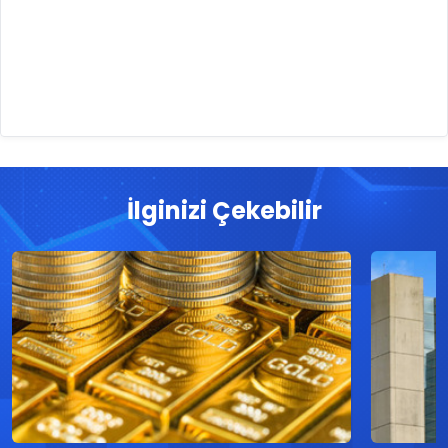
İlginizi Çekebilir