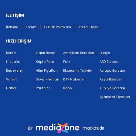
İLETİŞİM
İletişim
Forum
Gizlilik Politikası
Yasal Uyarı
HIZLI ERİŞİM
Borsa
Canlı Borsa
Amerikan Borsaları
Dünya
Hisseler
Kripto Para
Faiz
ABD Borsası
Endeksler
Altın Fiyatları
Ekonomik Takvim
Avrupa Borsası
Varant
Döviz Fiyatları
KAP Haberleri
Asya Borsası
Haber
Pariteler
Repo
Türkiye Borsası
Akaryakıt Fiyatları
Bir
markasıdır.