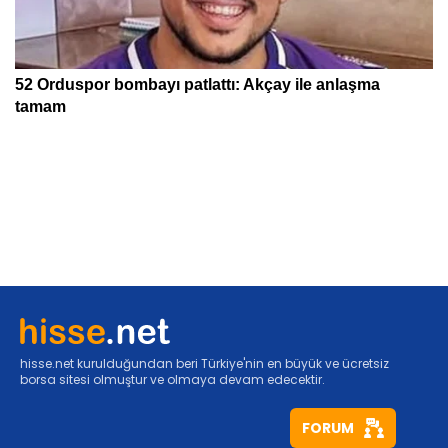
hisse.net kurulduğundan beri Türkiye'nin en büyük ve ücretsiz
borsa sitesi olmuştur ve olmaya devam edecektir.
FORUM