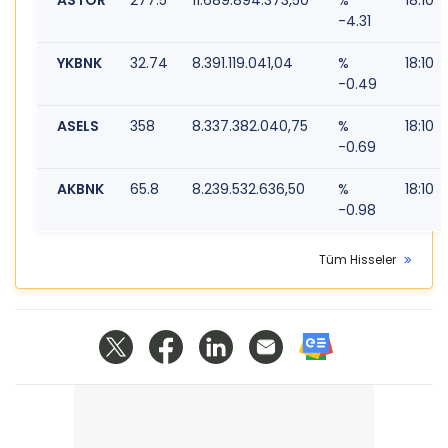
-4.31
YKBNK
32.74
8.391.119.041,04
%
18:10
-0.49
ASELS
358
8.337.382.040,75
%
18:10
-0.69
AKBNK
65.8
8.239.532.636,50
%
18:10
-0.98
Tüm Hisseler