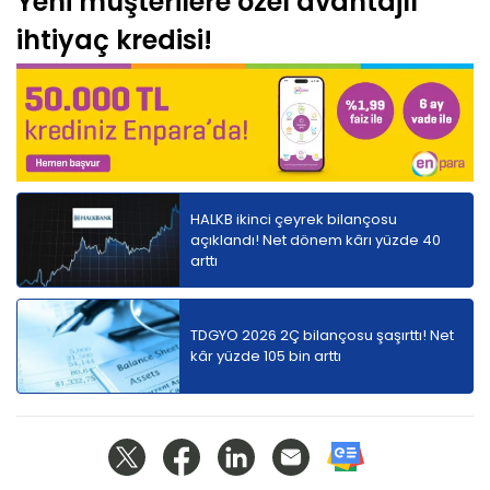
Yeni müşterilere özel avantajlı
ihtiyaç kredisi!
HALKB ikinci çeyrek bilançosu
açıklandı! Net dönem kârı yüzde 40
arttı
TDGYO 2026 2Ç bilançosu şaşırttı! Net
kâr yüzde 105 bin arttı