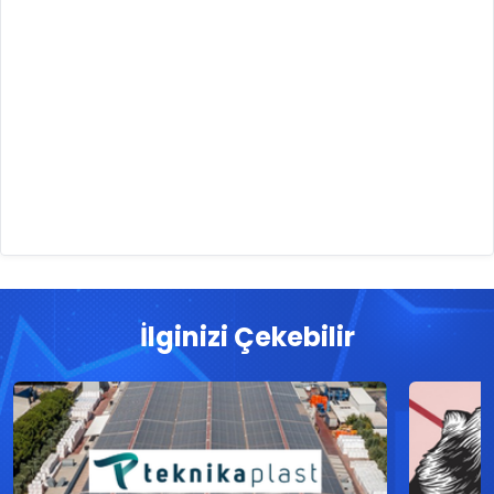
İlginizi Çekebilir