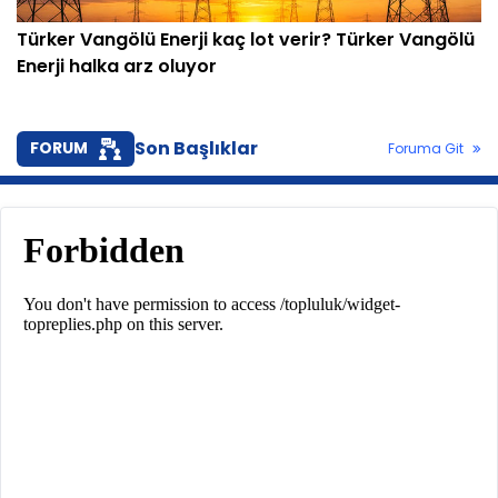
Türker Vangölü Enerji kaç lot verir? Türker Vangölü
Enerji halka arz oluyor
Son Başlıklar
FORUM
Foruma Git