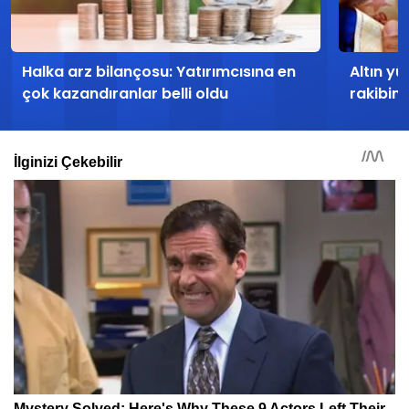
Halka arz bilançosu: Yatırımcısına en
Altın yü
çok kazandıranlar belli oldu
rakibin