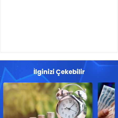
İlginizi Çekebilir