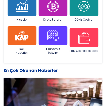
Hisseler
Kripto Paralar
Döviz Çevirici
KAP
Ekonomik
Faiz Getirisi Hesapla
Haberleri
Takvim
En Çok Okunan Haberler