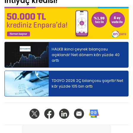
ihtiyaç kredisi!
HALKB ikinci çeyrek bilançosu
açıklandı! Net dönem kârı yüzde 40
arttı
TDGYO 2026 2Ç bilançosu şaşırttı! Net
kâr yüzde 105 bin arttı