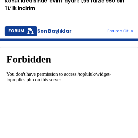
Konut kredisinde 'evim' ayarı: 1,99 faizle 950 bin
TL’lik indirim
Son Başlıklar
FORUM
Foruma Git