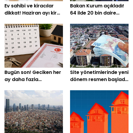
Ev sahibi ve kiracılar
Bakan Kurum açıkladı!
dikkat! Haziran ayı kira
64 ilde 20 bin daire
zam oranı belli oldu
satışa çıkıyor
Bugün son! Geciken her
Site yönetimlerinde yeni
ay daha fazla
dönem resmen başladı!
ödeyecek
Neler değişti?