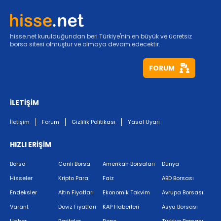
hisse.net kurulduğundan beri Türkiye'nin en büyük ve ücretsiz
borsa sitesi olmuştur ve olmaya devam edecektir.
FORUM
İLETİŞİM
İletişim
Forum
Gizlilik Politikası
Yasal Uyarı
HIZLI ERİŞİM
Borsa
Canlı Borsa
Amerikan Borsaları
Dünya
Hisseler
Kripto Para
Faiz
ABD Borsası
Endeksler
Altın Fiyatları
Ekonomik Takvim
Avrupa Borsası
Varant
Döviz Fiyatları
KAP Haberleri
Asya Borsası