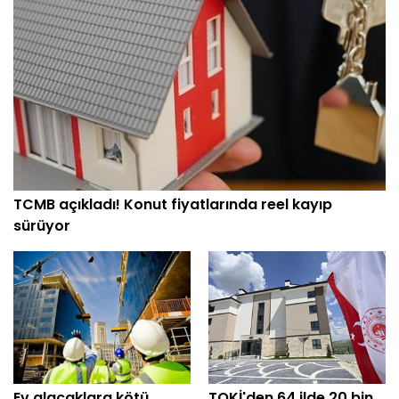
TCMB açıkladı! Konut fiyatlarında reel kayıp
sürüyor
Ev alacaklara kötü
TOKİ'den 64 ilde 20 bin