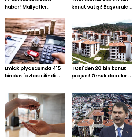
haber! Maliyetler
konut satışı! Başvurular
zirvede
bugün başlıyor
Emlak piyasasında 415
TOKİ'den 20 bin konut
binden fazlası silindi:
projesi! Örnek daireler
Konut ilanları çakıldı
ve bilmeniz gerekenler