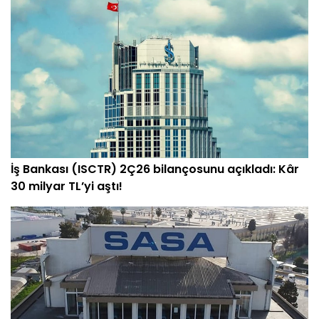
İş Bankası (ISCTR) 2Ç26 bilançosunu açıkladı: Kâr
30 milyar TL’yi aştı!