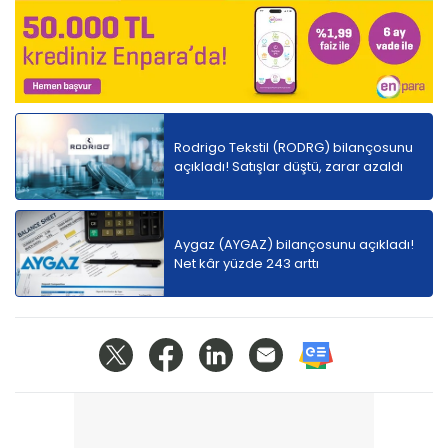
Rodrigo Tekstil (RODRG) bilançosunu
açıkladı! Satışlar düştü, zarar azaldı
Aygaz (AYGAZ) bilançosunu açıkladı!
Net kâr yüzde 243 arttı