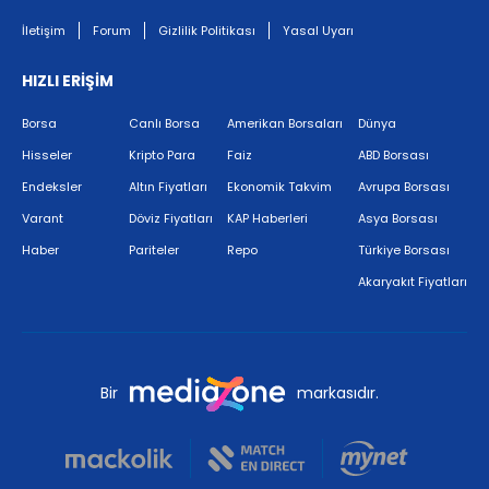
İletişim
Forum
Gizlilik Politikası
Yasal Uyarı
HIZLI ERİŞİM
Borsa
Canlı Borsa
Amerikan Borsaları
Dünya
Hisseler
Kripto Para
Faiz
ABD Borsası
Endeksler
Altın Fiyatları
Ekonomik Takvim
Avrupa Borsası
Varant
Döviz Fiyatları
KAP Haberleri
Asya Borsası
Haber
Pariteler
Repo
Türkiye Borsası
Akaryakıt Fiyatları
Bir
markasıdır.