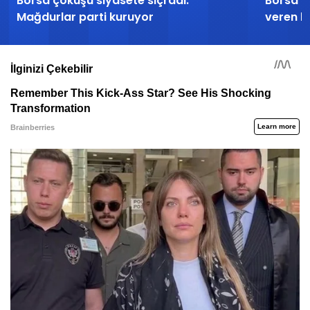
Borsa çöküşü siyasete sıçradı:
Borsa İs
Mağdurlar parti kuruyor
veren h