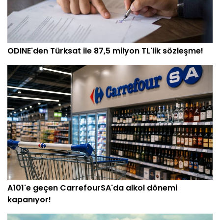
ODINE'den Türksat ile 87,5 milyon TL'lik sözleşme!
A101'e geçen CarrefourSA'da alkol dönemi
kapanıyor!