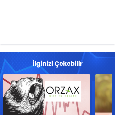
İlginizi Çekebilir