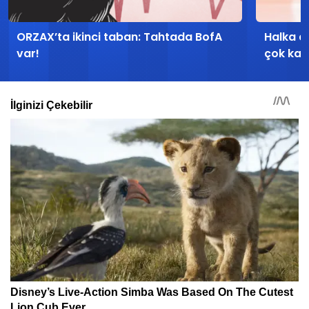
ORZAX’ta ikinci taban: Tahtada BofA
Halka a
var!
çok kaza