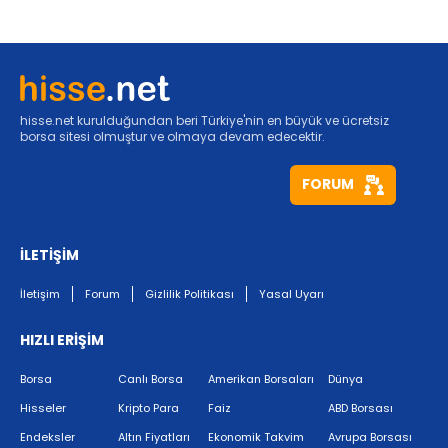
hisse.net kurulduğundan beri Türkiye'nin en büyük ve ücretsiz
borsa sitesi olmuştur ve olmaya devam edecektir.
FORUM
İLETİŞİM
İletişim
Forum
Gizlilik Politikası
Yasal Uyarı
HIZLI ERİŞİM
Borsa
Canlı Borsa
Amerikan Borsaları
Dünya
Hisseler
Kripto Para
Faiz
ABD Borsası
Endeksler
Altın Fiyatları
Ekonomik Takvim
Avrupa Borsası