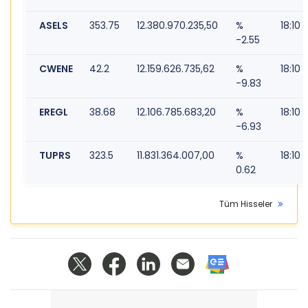
ASELS
353.75
12.380.970.235,50
%
18:10
-2.55
CWENE
42.2
12.159.626.735,62
%
18:10
-9.83
EREGL
38.68
12.106.785.683,20
%
18:10
-6.93
TUPRS
323.5
11.831.364.007,00
%
18:10
0.62
Tüm Hisseler