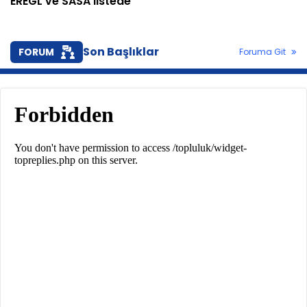
EREGL ve SASA listede
Son Başlıklar
FORUM
Foruma Git