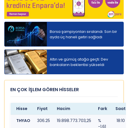
Borsa şampiyonları sıralandı: Son bir
ayda üç haneli getiri sağladı
Altın ve gümüş atağa geçti: Dev
bankaların beklentisi yükseldi
EN ÇOK İŞLEM GÖREN HİSSELER
Hisse
Fiyat
Hacim
Fark
Saat
THYAO
306.25
19.898.773.703,25
%
18:10
-1.61