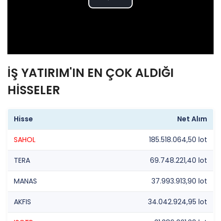
Play
Video
İŞ YATIRIM'IN EN ÇOK ALDIĞI
HİSSELER
Hisse
Net Alım
SAHOL
185.518.064,50 lot
TERA
69.748.221,40 lot
MANAS
37.993.913,90 lot
AKFIS
34.042.924,95 lot