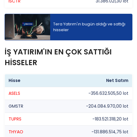
ISCTR
31.386.021,30 lot
Tera Yatırım'ın bugün aldığı ve sattığı
hisseler
İŞ YATIRIM'IN EN ÇOK SATTIĞI
HİSSELER
Hisse
Net Satım
ASELS
-356.632.505,50 lot
GMSTR
-204.084.970,00 lot
TUPRS
-183.521.318,20 lot
THYAO
-131.886.514,75 lot