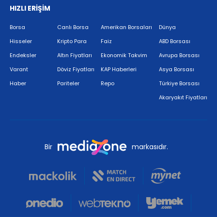
HIZLI ERİŞİM
Borsa
Canlı Borsa
Amerikan Borsaları
Dünya
Hisseler
Kripto Para
Faiz
ABD Borsası
Endeksler
Altın Fiyatları
Ekonomik Takvim
Avrupa Borsası
Varant
Döviz Fiyatları
KAP Haberleri
Asya Borsası
Haber
Pariteler
Repo
Türkiye Borsası
Akaryakıt Fiyatları
Bir
markasıdır.