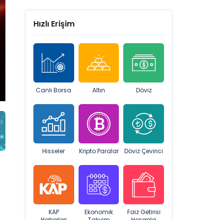
Hızlı Erişim
Canlı Borsa
Altın
Döviz
Hisseler
Kripto Paralar
Döviz Çevirici
KAP
Ekonomik
Faiz Getirisi
Haberleri
Takvim
Hesapla