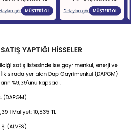
 SATIŞ YAPTIĞI HİSSELER
diği satış listesinde ise gayrimenkul, enerji ve
ti. İlk sırada yer alan Dap Gayrimenkul (DAPGM)
ların %9,39'unu kapsadı.
Ş. (DAPGM)
,39 | Maliyet: 10,535 TL
.Ş. (ALVES)