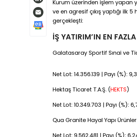
Kurum üzerinden işlem yapan yat
ve en agresif çıkış yaptığı ilk 5
gerçekleşti:
İŞ YATIRIM’IN EN FAZLA
Galatasaray Sportif Sınai ve Tica
Net Lot: 14.356.139 | Payı (%): 9,3
Hektaş Ticaret T.A.Ş. (
HEKTS
)
Net Lot: 10.349.703 | Payı (%): 6,
Qua Granite Hayal Yapı Ürünleri 
Net Lot: 9.562.481 | Payı (%): 6,2