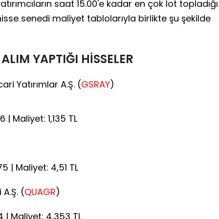
ırımcıların saat 15.00'e kadar en çok lot topladığı
 hisse senedi maliyet tablolarıyla birlikte şu şekilde
 ALIM YAPTIĞI HİSSELER
ri Yatırımlar A.Ş. (
GSRAY
)
6 | Maliyet: 1,135 TL
75 | Maliyet: 4,51 TL
A.Ş. (
QUAGR
)
4 | Maliyet: 4,353 TL