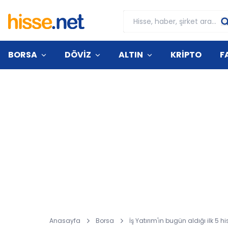
BORSA
DÖVİZ
ALTIN
KRİPTO
F
Anasayfa
Borsa
İş Yatırım'ın bugün aldığı ilk 5 