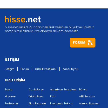
hisse.net kurulduğundan beri Türkiye'nin en büyük ve ücretsiz
borsa sitesi olmuştur ve olmaya devam edecektir.
FORUM
İLETİŞİM
İletişim
Forum
Gizlilik Politikası
Yasal Uyarı
HIZLI ERİŞİM
Borsa
Canlı Borsa
Amerikan Borsaları
Dünya
Hisseler
Kripto Para
Faiz
ABD Borsası
Endeksler
Altın Fiyatları
Ekonomik Takvim
Avrupa Borsası