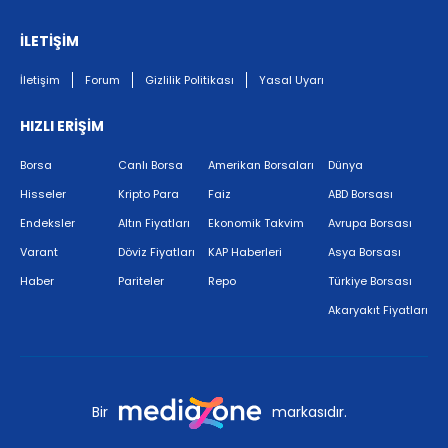
İLETİŞİM
İletişim
Forum
Gizlilik Politikası
Yasal Uyarı
HIZLI ERİŞİM
Borsa
Canlı Borsa
Amerikan Borsaları
Dünya
Hisseler
Kripto Para
Faiz
ABD Borsası
Endeksler
Altın Fiyatları
Ekonomik Takvim
Avrupa Borsası
Varant
Döviz Fiyatları
KAP Haberleri
Asya Borsası
Haber
Pariteler
Repo
Türkiye Borsası
Akaryakıt Fiyatları
Bir
markasıdır.