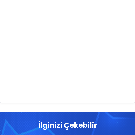
İlginizi Çekebilir