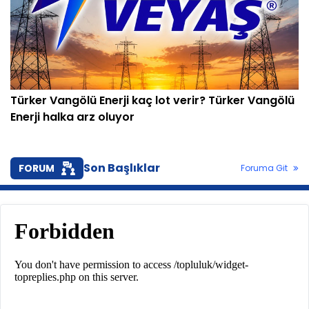
Türker Vangölü Enerji kaç lot verir? Türker Vangölü
Enerji halka arz oluyor
Son Başlıklar
FORUM
Foruma Git