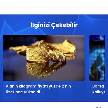
İlginizi Çekebilir
Altının kilogram fiyatı yüzde 2'nin
Borsa İs
üzerinde yükseldi
kalkıyo