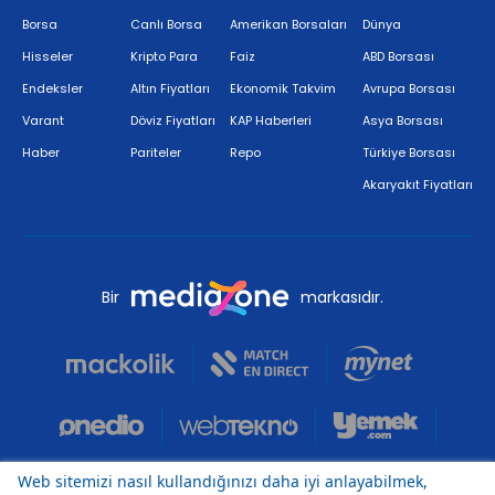
Borsa
Canlı Borsa
Amerikan Borsaları
Dünya
Hisseler
Kripto Para
Faiz
ABD Borsası
Endeksler
Altın Fiyatları
Ekonomik Takvim
Avrupa Borsası
Varant
Döviz Fiyatları
KAP Haberleri
Asya Borsası
Haber
Pariteler
Repo
Türkiye Borsası
Akaryakıt Fiyatları
Bir
markasıdır.