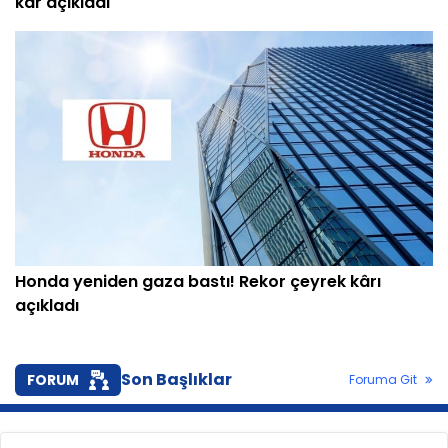
kâr açıkladı
Honda yeniden gaza bastı! Rekor çeyrek kârı
açıkladı
Son Başlıklar
FORUM
Foruma Git