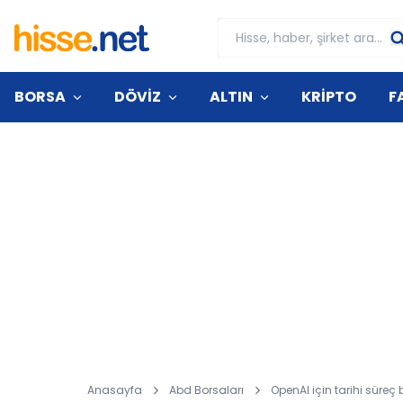
BORSA
DÖVİZ
ALTIN
KRİPTO
F
Anasayfa
Abd Borsaları
OpenAI için tarihi süreç 