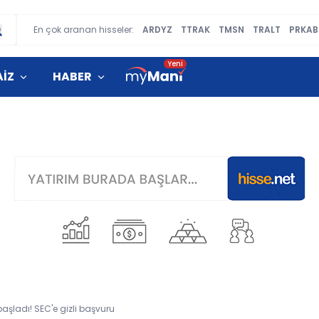
En çok aranan hisseler:
ARDYZ
TTRAK
TMSN
TRALT
PRKAB
AİZ
HABER
başladı! SEC'e gizli başvuru