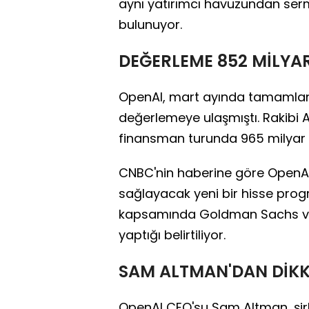
aynı yatırımcı havuzundan serm
bulunuyor.
DEĞERLEME 852 MİLYAR
OpenAI, mart ayında tamamlana
değerlemeye ulaşmıştı. Rakibi A
finansman turunda 965 milyar d
CNBC'nin haberine göre OpenAI 
sağlayacak yeni bir hisse progra
kapsamında Goldman Sachs ve Mo
yaptığı belirtiliyor.
SAM ALTMAN'DAN DİK
OpenAI CEO'su Sam Altman, şirke