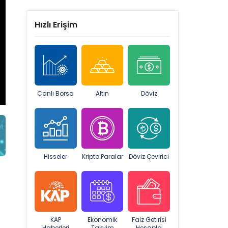
Hızlı Erişim
Canlı Borsa
Altın
Döviz
Hisseler
Kripto Paralar
Döviz Çevirici
KAP
Ekonomik
Faiz Getirisi
Haberleri
Takvim
Hesapla