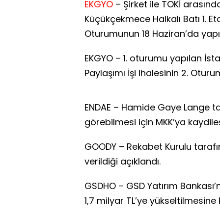
EKGYO
– Şirket ile TOKİ arasın
Küçükçekmece Halkalı Batı 1. Etap 
Oturumunun 18 Haziran’da yapıl
EKGYO – 1. oturumu yapılan İsta
Paylaşımı İşi ihalesinin 2. Otur
ENDAE – Hamide Gaye Lange tar
görebilmesi için MKK’ya kaydile
GOODY – Rekabet Kurulu tarafın
verildiği açıklandı.
GSDHO – GSD Yatırım Bankası’n
1,7 milyar TL’ye yükseltilmesine 