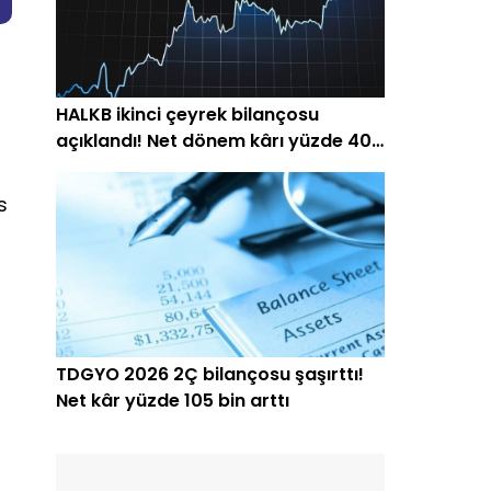
HALKB ikinci çeyrek bilançosu
açıklandı! Net dönem kârı yüzde 40
arttı
s
TDGYO 2026 2Ç bilançosu şaşırttı!
Net kâr yüzde 105 bin arttı