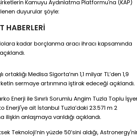
şirketlerin Kamuyu Aydınlatma Platformu'na (KAP)
rlenen duyurular şöyle:
T HABERLERİ
 dolara kadar borçlanma aracı ihracı kapsamında
açıklandı.
 ortaklığı Medisa Sigorta’nın 1,1 milyar TL’den 1,9
irketin sermaye artırımına iştirak edeceği açıklandı.
arko Enerji ile Sınırlı Sorumlu Angim Tuzla Toplu İşyer
o Enerji'ye ait İstanbul Tuzla’daki 23.571 m 2
a ilişkin anlaşmaya varıldığı açıklandı.
sek Teknoloji’nin yüzde 50’sini aldığı, Astronergy'ni