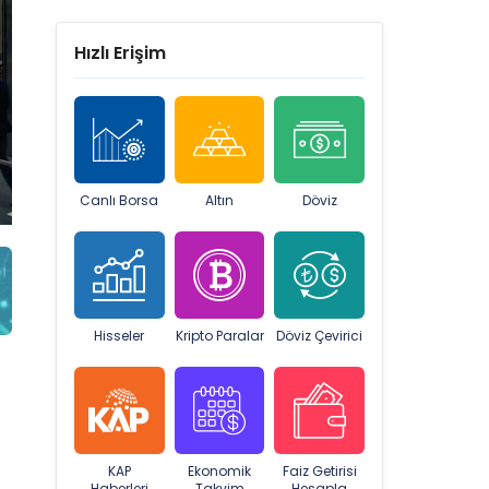
Hızlı Erişim
Canlı Borsa
Altın
Döviz
Hisseler
Kripto Paralar
Döviz Çevirici
KAP
Ekonomik
Faiz Getirisi
Haberleri
Takvim
Hesapla