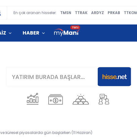
En çok aranan hisseler:
TMSN
TTRAK
ARDYZ
PRKAB
TTKO
AİZ
HABER
 ve küresel piyasalarda gün başlarken (11 Haziran)