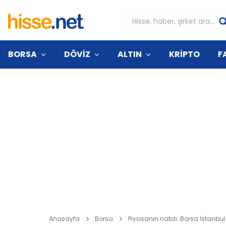
BORSA
DÖVİZ
ALTIN
KRİPTO
F
Anasayfa
Borsa
Piyasanın nabzı: Borsa İstanbul