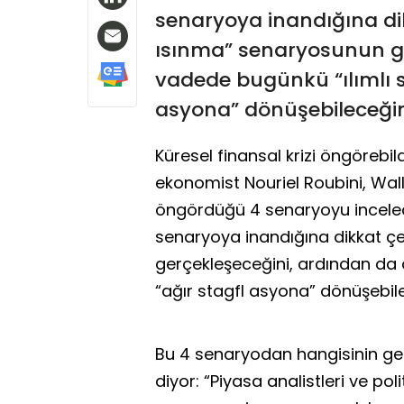
senaryoya inandığına dik
ısınma” senaryosunun ge
vadede bugünkü “ılımlı st
asyona” dönüşebileceğini
Küresel finansal krizi öngörebild
ekonomist Nouriel Roubini, Wall 
öngördüğü 4 senaryoyu inceled
senaryoya inandığına dikkat çe
gerçekleşeceğini, ardından da 
“ağır stagfl asyona” dönüşebil
Bu 4 senaryodan hangisinin ge
diyor: “Piyasa analistleri ve p