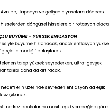
n Avrupa, Japonya ve gelişen piyasalara dönecek.
hisselerden döngüsel hisselere bir rotasyon olaca
GÜÇLÜ BÜYÜME – YÜKSEK ENFLASYON
mesiyle büyüme hızlanacak, ancak enflasyon yükse
eçici olmadığı” anlaşılacak.
telenen talep yüksek seyrederken, ultra-gevşek
alar talebi daha da artıracak.
edefl erin üzerinde seyreden enflasyon da eşlik
sız çıkacak.
si merkez bankalarının nasıl tepki vereceğine göre