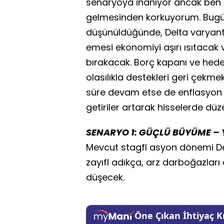
senaryoya inanıyor ancak ben 
gelmesinden korkuyorum. Bugünü
düşünüldüğünde, Delta varyantı
emesi ekonomiyi aşırı ısıtacak 
bırakacak. Borç kapanı ve hede
olasılıkla destekleri geri çekm
süre devam etse de enflasyon bek
getiriler artarak hisselerde dü
SENARYO 1: GÜÇLÜ BÜYÜME –
Mevcut stagfl asyon dönemi Del
zayıfl adıkça, arz darboğazlar
düşecek.