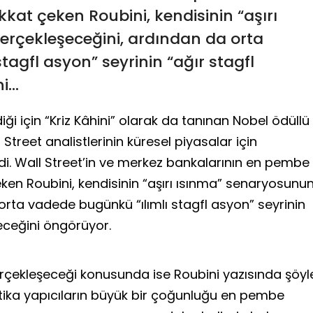
kat çeken Roubini, kendisinin “aşırı
rçekleşeceğini, ardından da orta
agfl asyon” seyrinin “ağır stagfl
...
iği için “Kriz Kâhini” olarak da tanınan Nobel ödüllü
Street analistlerinin küresel piyasalar için
i. Wall Street’in ve merkez bankalarının en pembe
ken Roubini, kendisinin “aşırı ısınma” senaryosunu
orta vadede bugünkü “ılımlı stagfl asyon” seyrinin
eceğini öngörüyor.
rçekleşeceği konusunda ise Roubini yazısında şöyl
olitika yapıcıların büyük bir çoğunluğu en pembe