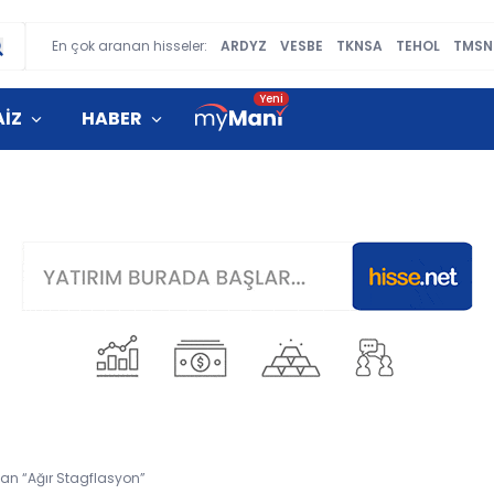
En çok aranan hisseler:
ARDYZ
VESBE
TKNSA
TEHOL
TMSN
AİZ
HABER
dan “Ağır Stagflasyon”