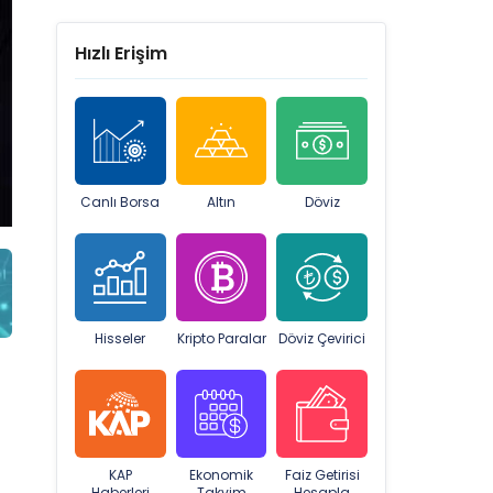
Hızlı Erişim
Canlı Borsa
Altın
Döviz
Hisseler
Kripto Paralar
Döviz Çevirici
KAP
Ekonomik
Faiz Getirisi
Haberleri
Takvim
Hesapla