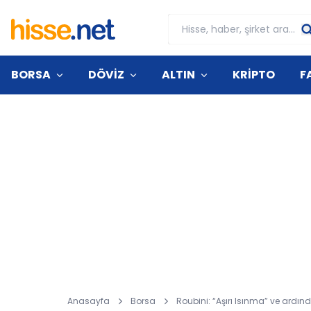
BORSA
DÖVİZ
ALTIN
KRİPTO
F
Anasayfa
Borsa
Roubini: “Aşırı Isınma” ve ardın