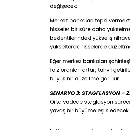
değişecek:
Merkez bankaları tepki vermekte
hisseler bir süre daha yüksel
beklentilerindeki yükseliş nihaye
yükselterek hisselerde düzelt
Eğer merkez bankaları şahinleş
faiz oranları artar, tahvil geti
büyük bir düzeltme görülür.
SENARYO 3: STAGFLASYON – 
Orta vadede staglasyon sürec
yavaş bir büyüme eşlik edecek.