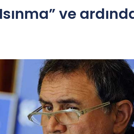
ı Isınma” ve ardınd