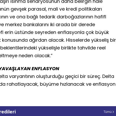
aşırı ısınma senaryosunun daha belirgin hale
n gevşek parasal, mali ve kredi politikaları
nın ve ona bağlı tedarik darboğazlarının hafifl
ve merkez bankalarını iki arada bir derede
fl erin üstünde seyreden enflasyonla çok büyük
ek konusunda ağırdan alacak. Hisselerde yükseliş bir
lentilerindeki yükselişle birlikte tahvilde reel
zeltmeye neden olacak.”
 YAVAŞLAYAN ENFLASYON
ta varyantının oluşturduğu geçici bir süreç. Delta
ı da rahatlayacak, büyüme hızlanacak ve enflasyon