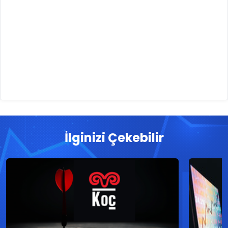
İlginizi Çekebilir