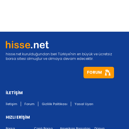
hisse.net kurulduğundan beri Türkiye'nin en büyük ve ücretsiz
borsa sitesi olmuştur ve olmaya devam edecektir.
FORUM
İLETİŞİM
İletişim
Forum
Gizlilik Politikası
Yasal Uyarı
HIZLI ERİŞİM
Borsa
Canlı Borsa
Amerikan Borsaları
Dünya