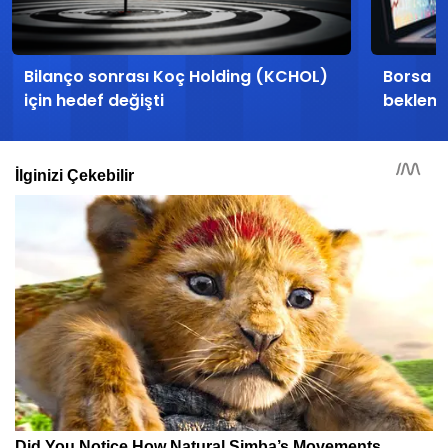
Bilanço sonrası Koç Holding (KCHOL)
Borsa İs
için hedef değişti
beklent