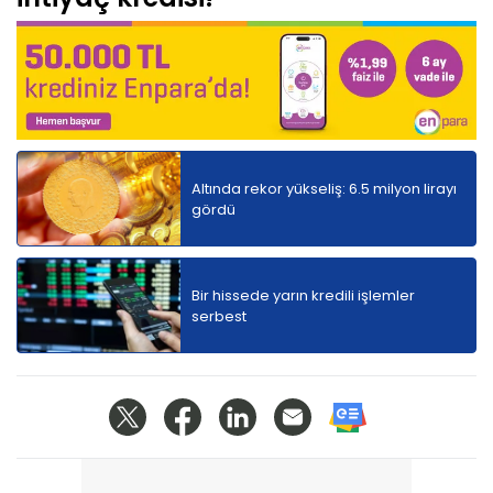
Altında rekor yükseliş: 6.5 milyon lirayı
gördü
Bir hissede yarın kredili işlemler
serbest