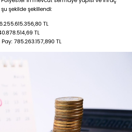
Polyester’in mevcut sermaye yapısı ve ihraç
şu şekilde şekillendi:
6.255.615.356,80 TL
40.878.514,69 TL
i Pay: 785.263.157,890 TL