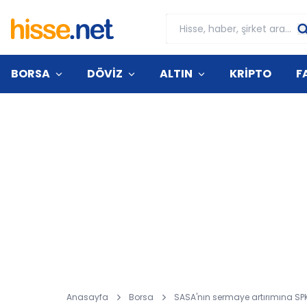
BORSA
DÖVİZ
ALTIN
KRİPTO
F
Anasayfa
Borsa
SASA'nın sermaye artırımına S