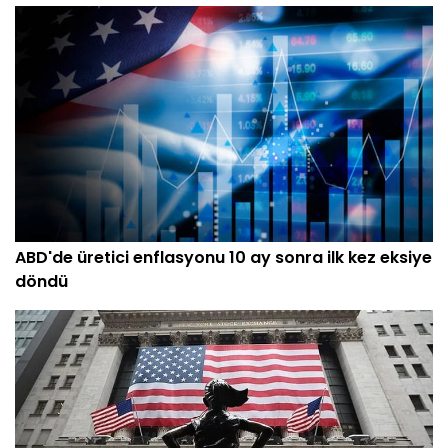
ABD'de üretici enflasyonu 10 ay sonra ilk kez eksiye
döndü