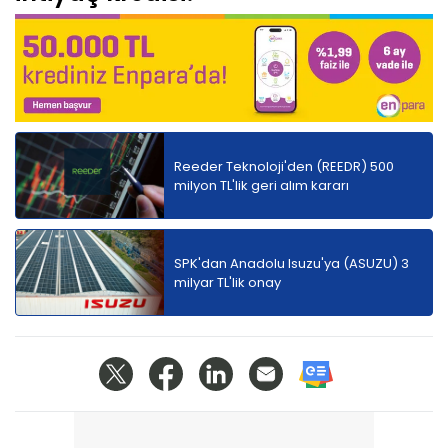
Reeder Teknoloji'den (REEDR) 500
milyon TL'lik geri alım kararı
SPK'dan Anadolu Isuzu'ya (ASUZU) 3
milyar TL'lik onay