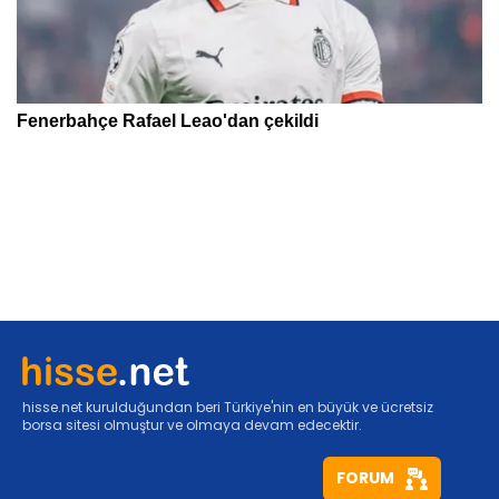
hisse.net kurulduğundan beri Türkiye'nin en büyük ve ücretsiz
borsa sitesi olmuştur ve olmaya devam edecektir.
FORUM