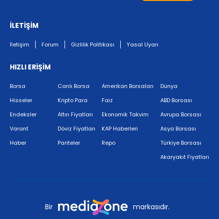
İLETİŞİM
İletişim
Forum
Gizlilik Politikası
Yasal Uyarı
HIZLI ERİŞİM
Borsa
Canlı Borsa
Amerikan Borsaları
Dünya
Hisseler
Kripto Para
Faiz
ABD Borsası
Endeksler
Altın Fiyatları
Ekonomik Takvim
Avrupa Borsası
Varant
Döviz Fiyatları
KAP Haberleri
Asya Borsası
Haber
Pariteler
Repo
Türkiye Borsası
Akaryakıt Fiyatları
Bir
markasıdır.