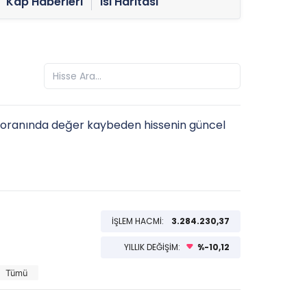
Kap Haberleri
Isı Haritası
oranında değer kaybeden hissenin güncel
İŞLEM HACMİ:
3.284.230,37
YILLIK DEĞİŞİM:
%-10,12
Tümü