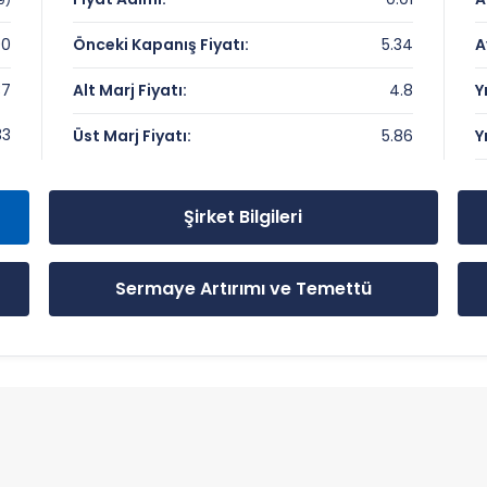
00
Önceki Kapanış Fiyatı:
5.34
A
37
Alt Marj Fiyatı:
4.8
Y
mli Seviyeler
33
Üst Marj Fiyatı:
5.86
Y
Şirket Bilgileri
Sermaye Artırımı ve Temettü