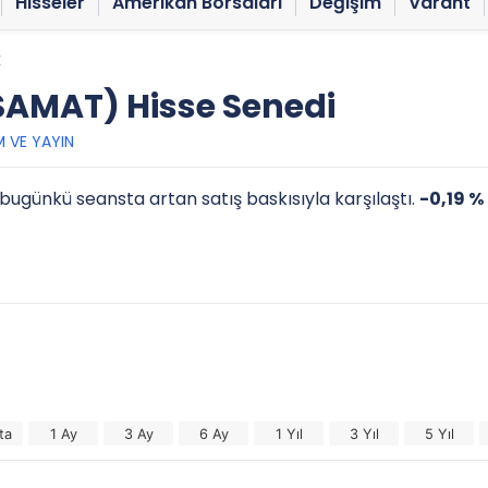
Hisseler
Amerikan Borsaları
Değişim
Varant
K
AMAT) Hisse Senedi
M VE YAYIN
 bugünkü seansta artan satış baskısıyla karşılaştı.
-0,19 %
ta
1 Ay
3 Ay
6 Ay
1 Yıl
3 Yıl
5 Yıl