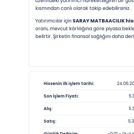
üzerindeki yatırımcı hareketliliğinin bir g
kısmından canlı olarak takip edebilirsiniz.
Yatırımcılar için
SARAY MATBAACILIK hiss
oranı, mevcut kârlılığına göre piyasa bekle
belirtir. Şirketin finansal sağlığını daha d
Hissenin uzun vadeli trendini ve potansiye
TL
olan 52 haftalık zirvesi ve
5.09 TL
olan d
detaylı indikatör analizlerine
teknik anal
SARAY MATBAACILIK Fiyat ve Getiri 
Hissenin ilk işlem tarihi:
24.06.20
Anlık Fiyat:
Son İşlem Fiyatı:
5.
Günlük Değişim:
Alış:
5.
Yıllık Getiri:
Satış:
5.
SARAY MATBAACILIK Değerleme Çar
Günlük Değişim:
-0.01 -
(%-0.1