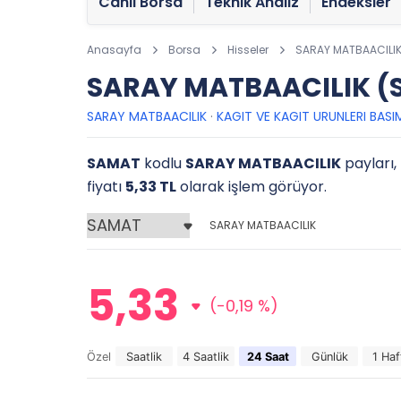
Canlı Borsa
Teknik Analiz
Endeksler
Anasayfa
Borsa
Hisseler
SARAY MATBAACILI
SARAY MATBAACILIK (S
SARAY MATBAACILIK
·
KAGIT VE KAGIT URUNLERI BASI
SAMAT
kodlu
SARAY MATBAACILIK
payları,
fiyatı
5,33 TL
olarak işlem görüyor.
SARAY MATBAACILIK
5,33
(-0,19 %)
Özel
Saatlik
4 Saatlik
24 Saat
Günlük
1 Haf