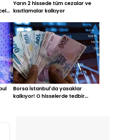
Yarın 2 hissede tüm cezalar ve
cel
kısıtlamalar kalkıyor
bul
Borsa İstanbul'da yasaklar
kalkıyor! O hisselerde tedbir
olmayacak