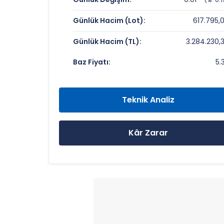
Fiyat/Kazanç (F/K):
Günlük Hacim (Lot):
617.795,
Piyasa Değeri/Defter Değeri (PD/DD):
Günlük Hacim (TL):
3.284.230,
SARAY MATBAACILIK Rekorlar ve Öne
Baz Fiyatı:
5.
Bugün Gördüğü En Yüksek Fiyat:
Son 1 Yılın Zirvesi:
Teknik Analiz
Son 1 Yılın Dibi:
Kâr Zarar