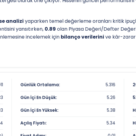
östergesi olarak öne çıkıyor. Hissenin güncel performansını
e analizi
yaparken temel değerleme oranları kritik ipuçla
ntisini yansıtırken,
0.89
olan Piyasa Değeri/Defter Değer
erinlemesine incelemek için
bilanço verilerini
ve kâr-zarar t
l destek-direnç seviyelerini anlamak için
teknik analiz
gös
ip seviyesi, analistlerin
hedef fiyat
belirlemelerinde refera
iz sayfamızdan
ulaşabilirsiniz.
Karnesi
11
Günlük Ortalama:
5.316
2
33
Gün İçi En Düşük:
5.26
5
33
Gün İçi En Yüksek:
5.38
H
34
Açılış Fiyatı:
5.34
H
panları
Fiyat Adımı:
0.01
A
9)