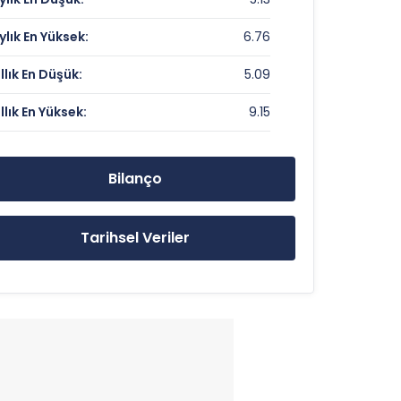
15.06
ylık En Yüksek:
6.76
0.89
ıllık En Düşük:
5.09
ıllık En Yüksek:
9.15
5.38 TL
9.15 TL
Bilanço
5.09 TL
Tarihsel Veriler