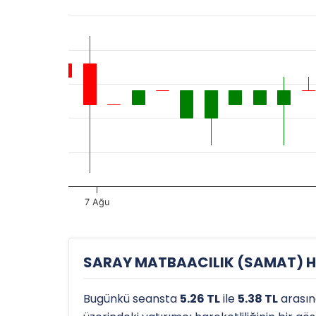
7 Ağu
SARAY MATBAACILIK (SAMAT) Hiss
Bugünkü seansta
5.26 TL
ile
5.38 TL
arasın