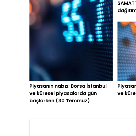
SAMAT't
dağıtı
Piyasanın nabzı: Borsa İstanbul
Piyasan
ve küresel piyasalarda gün
ve küre
başlarken (30 Temmuz)
başlar