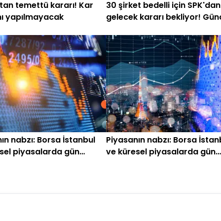
an temettü kararı! Kar
30 şirket bedelli için SPK'dan
mı yapılmayacak
gelecek kararı bekliyor! Gün
liste
ın nabzı: Borsa İstanbul
Piyasanın nabzı: Borsa İstan
sel piyasalarda gün
ve küresel piyasalarda gün
ken (1 Temmuz)
başlarken (29 Haziran)