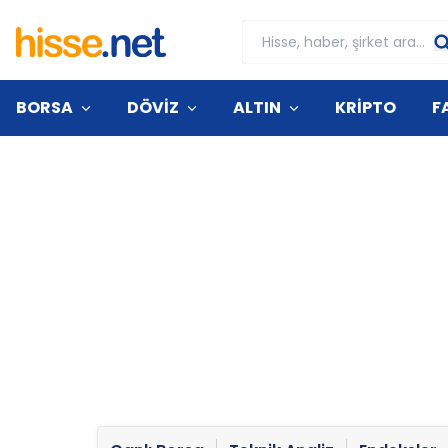
BORSA
DÖVİZ
ALTIN
KRİPTO
F