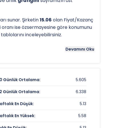
 ve anlık
grafiğini
sayfamızın üst
rı sunar. Şirketin
15.06
olan Fiyat/Kazanç
i oranı ise özsermayesine göre konumunu
ablolarını inceleyebilirsiniz.
tergeleri önemli bir araçtır. Hissenin
9.15
Devamını Oku
ns noktaları olarak kullanılır.
SAMAT
için
0 Günlük Ortalama:
5.605
5,33 TL
2 Günlük Ortalama:
6.338
-0,19%
aftalık En Düşük:
5.13
%-10,12
aftalık En Yüksek:
5.58
ylık En Düşük:
5.13