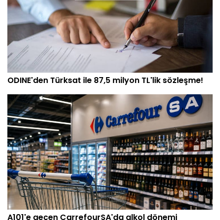
ODINE'den Türksat ile 87,5 milyon TL'lik sözleşme!
A101'e geçen CarrefourSA'da alkol dönemi