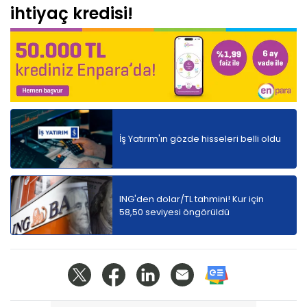
ihtiyaç kredisi!
İş Yatırım'ın gözde hisseleri belli oldu
ING'den dolar/TL tahmini! Kur için
58,50 seviyesi öngörüldü