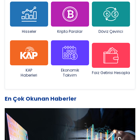
Hisseler
Kripto Paralar
Döviz Çevirici
KAP
Ekonomik
Faiz Getirisi Hesapla
Haberleri
Takvim
En Çok Okunan Haberler