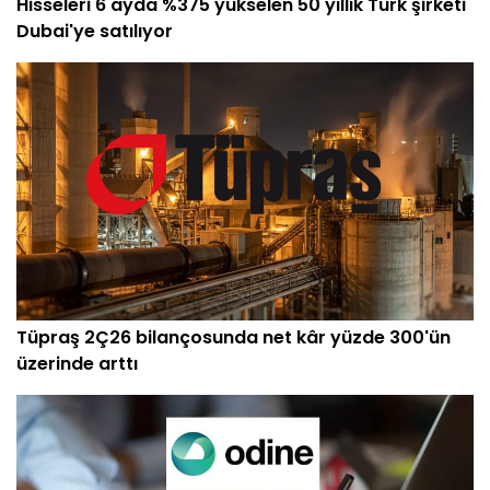
Hisseleri 6 ayda %375 yükselen 50 yıllık Türk şirketi
Dubai'ye satılıyor
Tüpraş 2Ç26 bilançosunda net kâr yüzde 300'ün
üzerinde arttı