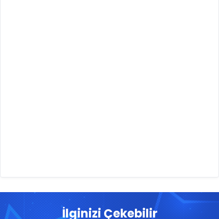
İlginizi Çekebilir