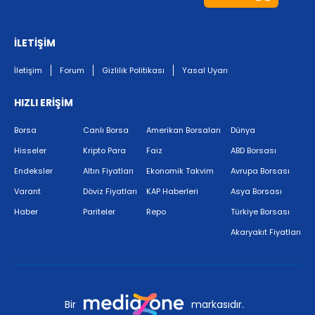
İLETİŞİM
İletişim
Forum
Gizlilik Politikası
Yasal Uyarı
HIZLI ERİŞİM
Borsa
Canlı Borsa
Amerikan Borsaları
Dünya
Hisseler
Kripto Para
Faiz
ABD Borsası
Endeksler
Altın Fiyatları
Ekonomik Takvim
Avrupa Borsası
Varant
Döviz Fiyatları
KAP Haberleri
Asya Borsası
Haber
Pariteler
Repo
Türkiye Borsası
Akaryakıt Fiyatları
Bir
markasıdır.