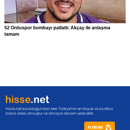
hisse.net kurulduğundan beri Türkiye'nin en büyük ve ücretsiz
borsa sitesi olmuştur ve olmaya devam edecektir.
FORUM