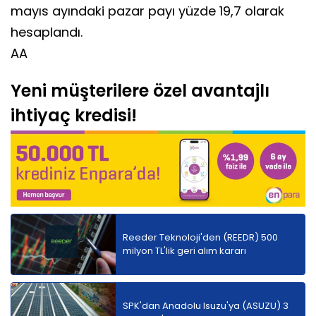
mayıs ayındaki pazar payı yüzde 19,7 olarak
hesaplandı.
AA
Yeni müşterilere özel avantajlı
ihtiyaç kredisi!
Reeder Teknoloji'den (REEDR) 500
milyon TL'lik geri alım kararı
SPK'dan Anadolu Isuzu'ya (ASUZU) 3