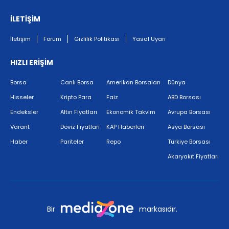
İLETİŞİM
İletişim
Forum
Gizlilik Politikası
Yasal Uyarı
HIZLI ERİŞİM
Borsa
Canlı Borsa
Amerikan Borsaları
Dünya
Hisseler
Kripto Para
Faiz
ABD Borsası
Endeksler
Altın Fiyatları
Ekonomik Takvim
Avrupa Borsası
Varant
Döviz Fiyatları
KAP Haberleri
Asya Borsası
Haber
Pariteler
Repo
Türkiye Borsası
Akaryakıt Fiyatları
Bir
markasıdır.