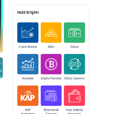
Hızlı Erişim
Canlı Borsa
Altın
Döviz
Hisseler
Kripto Paralar
Döviz Çevirici
KAP
Ekonomik
Faiz Getirisi
Haberleri
Takvim
Hesapla