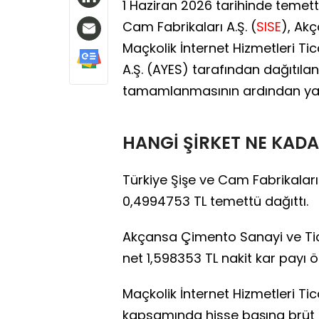
1 Haziran 2026 tarihinde temett
Cam Fabrikaları A.Ş. (
SISE
), Ak
Maçkolik İnternet Hizmetleri Tica
A.Ş. (AYES) tarafından dağıtıla
tamamlanmasının ardından yatır
HANGİ ŞİRKET NE KAD
Türkiye Şişe ve Cam Fabrikaları 
0,4994753 TL temettü dağıttı.
Akçansa Çimento Sanayi ve Tica
net 1,598353 TL nakit kar payı 
Maçkolik İnternet Hizmetleri Tic
kapsamında hisse başına brüt 2