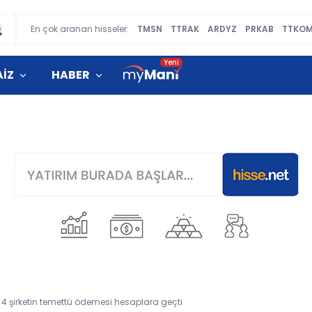
En çok aranan hisseler:
TMSN
TTRAK
ARDYZ
PRKAB
TTKO
AİZ
HABER
! 4 şirketin temettü ödemesi hesaplara geçti