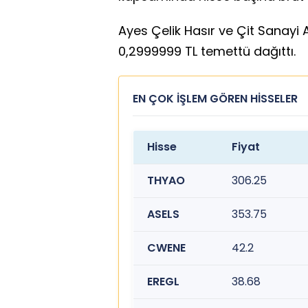
Ayes Çelik Hasır ve Çit Sanayi A
0,2999999 TL temettü dağıttı.
EN ÇOK İŞLEM GÖREN HİSSELER
Hisse
Fiyat
THYAO
306.25
ASELS
353.75
CWENE
42.2
EREGL
38.68