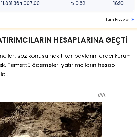
11.831.364.007,00
% 0.62
18:10
Tüm Hisseler
ATIRIMCILARIN HESAPLARINA GEÇTİ
cılar, söz konusu nakit kar paylarını aracı kurum
k. Temettü ödemeleri yatırımcıların hesap
ldı.