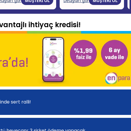
antajlı ihtiyaç kredisi!
nde sert ralli!
tü heyecanı: 3 şirket ödeme yapacak