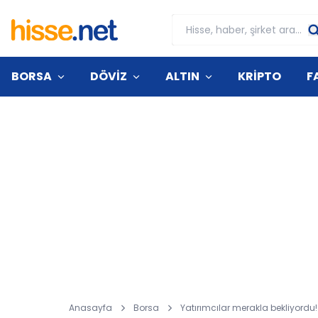
BORSA
DÖVİZ
ALTIN
KRİPTO
F
Anasayfa
Borsa
Yatırımcılar merakla bekliyordu