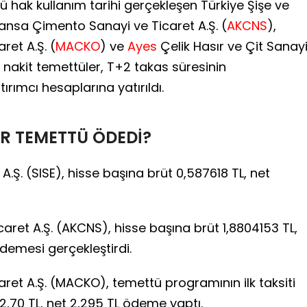
ü hak kullanım tarihi gerçekleşen Türkiye Şişe ve
çansa Çimento Sanayi ve Ticaret A.Ş. (
AKCNS
),
ret A.Ş. (
MACKO
) ve
Ayes
Çelik Hasır ve Çit Sanay
n nakit temettüler, T+2 takas süresinin
ımcı hesaplarına yatırıldı.
AR TEMETTÜ ÖDEDİ?
A.Ş. (SISE), hisse başına brüt 0,587618 TL, net
ret A.Ş. (AKCNS), hisse başına brüt 1,8804153 TL,
ödemesi gerçekleştirdi.
aret A.Ş. (MACKO), temettü programının ilk taksiti
,70 TL, net 2,295 TL ödeme yaptı.