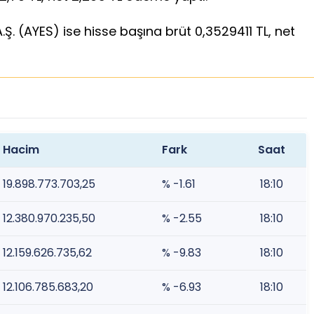
.Ş. (AYES) ise hisse başına brüt 0,3529411 TL, net
Hacim
Fark
Saat
19.898.773.703,25
% -1.61
18:10
12.380.970.235,50
% -2.55
18:10
12.159.626.735,62
% -9.83
18:10
12.106.785.683,20
% -6.93
18:10