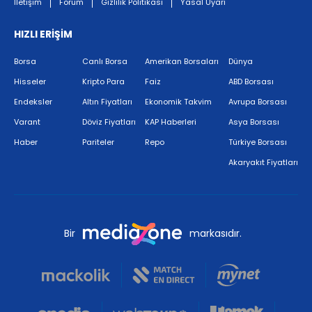
İletişim
Forum
Gizlilik Politikası
Yasal Uyarı
HIZLI ERİŞİM
Borsa
Canlı Borsa
Amerikan Borsaları
Dünya
Hisseler
Kripto Para
Faiz
ABD Borsası
Endeksler
Altın Fiyatları
Ekonomik Takvim
Avrupa Borsası
Varant
Döviz Fiyatları
KAP Haberleri
Asya Borsası
Haber
Pariteler
Repo
Türkiye Borsası
Akaryakıt Fiyatları
Bir
markasıdır.