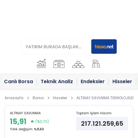
Canlı Borsa
Teknik Analiz
Endeksler
Hisseler
Anasayfa
Borsa
Hisseler
ALTINAY SAVUNMA TEKNOLOJİLERİ A
ALTINAY SAVUNMA
Toplam İşlem Hacmi
15,91
(%0,70)
217.121.259,65
Yıllık değişim:
%8,60