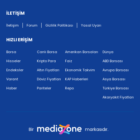
İLETİŞİM
İletişim
Forum
Gizlilik Politikası
Yasal Uyarı
HIZLI ERİŞİM
Borsa
Canlı Borsa
Amerikan Borsaları
Dünya
Hisseler
Kripto Para
Faiz
ABD Borsası
Endeksler
Altın Fiyatları
Ekonomik Takvim
Avrupa Borsası
Varant
Döviz Fiyatları
KAP Haberleri
Asya Borsası
Haber
Pariteler
Repo
Türkiye Borsası
Akaryakıt Fiyatları
Bir
markasıdır.