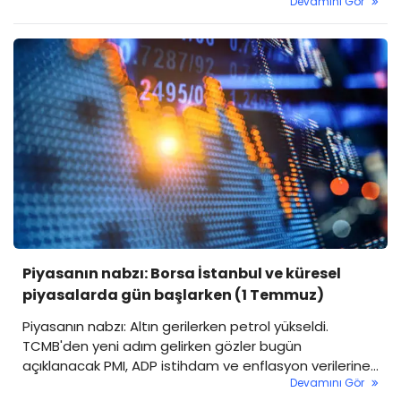
Devamını Gör
İstanbul'un yeni güne dengeli bir başlangıç yapması
bekleniyor.
Piyasanın nabzı: Borsa İstanbul ve küresel
piyasalarda gün başlarken (1 Temmuz)
Piyasanın nabzı: Altın gerilerken petrol yükseldi.
TCMB'den yeni adım gelirken gözler bugün
açıklanacak PMI, ADP istihdam ve enflasyon verilerine
Devamını Gör
çevrildi.