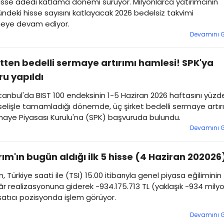
sse adedi katlama dönemi sürüyor. Milyonlarca yatırımcının
ndeki hisse sayısını katlayacak 2026 bedelsiz takvimi
eye devam ediyor.
Devamını 
etten bedelli sermaye artırımı hamlesi! SPK'ya
u yapıldı
tanbul'da BIST 100 endeksinin 1-5 Haziran 2026 haftasını yüzd
selişle tamamladığı dönemde, üç şirket bedelli sermaye artır
maye Piyasası Kurulu'na (SPK) başvuruda bulundu.
Devamını 
ırım'ın bugün aldığı ilk 5 hisse (4 Haziran 202026
m, Türkiye saati ile (TSI) 15.00 itibarıyla genel piyasa eğiliminin
âr realizasyonuna giderek -934.175.713 TL (yaklaşık -934 mily
satıcı pozisyonda işlem görüyor.
Devamını 