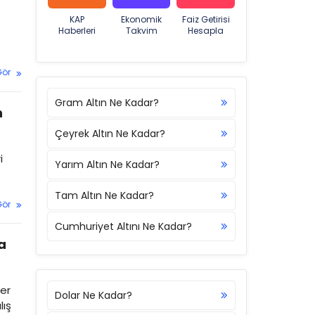
KAP
Ekonomik
Faiz Getirisi
Haberleri
Takvim
Hesapla
Gör
Gram Altın Ne Kadar?
n
Çeyrek Altın Ne Kadar?
i
Yarım Altın Ne Kadar?
Tam Altın Ne Kadar?
Gör
Cumhuriyet Altını Ne Kadar?
a
ler
Dolar Ne Kadar?
lış