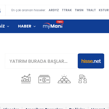
En çok aranan hisseler:
ARDYZ
TTRAK
TMSN
TRALT
KSTUR
AİZ
HABER