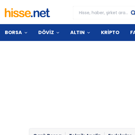
BORSA
DÖVİZ
ALTIN
KRİPTO
F