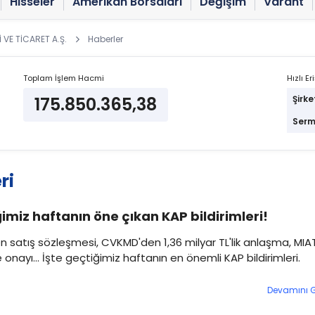
Hisseler
Amerikan Borsaları
Değişim
Varant
 VE TİCARET A.Ş.
Haberler
Toplam İşlem Hacmi
Hızlı Er
175.850.365,38
Şirke
Serm
ri
imiz haftanın öne çıkan KAP bildirimleri!
n satış sözleşmesi, CVKMD'den 1,36 milyar TL'lik anlaşma, MIA
 onayı... İşte geçtiğimiz haftanın en önemli KAP bildirimleri.
Devamını 