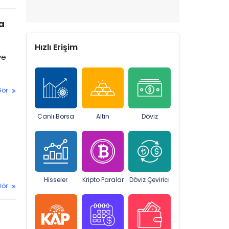
a
Hızlı Erişim
ve
Gör
Canlı Borsa
Altın
Döviz
Hisseler
Kripto Paralar
Döviz Çevirici
Gör