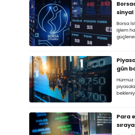
Borsad
sinyal
Borsa İst
işlem h
güçlenen
Piyasa
gün ba
Hürmüz B
piyasala
bekleniy
Para e
sıraya