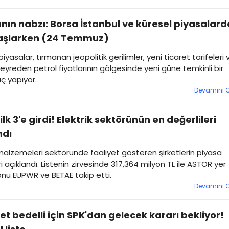
nın nabzı: Borsa İstanbul ve küresel piyasalard
aşlarken (24 Temmuz)
iyasalar, tırmanan jeopolitik gerilimler, yeni ticaret tarifeleri 
eyreden petrol fiyatlarının gölgesinde yeni güne temkinli bir
ç yapıyor.
Devamını 
ilk 3'e girdi! Elektrik sektörünün en değerlileri
ndı
 malzemeleri sektöründe faaliyet gösteren şirketlerin piyasa
i açıklandı. Listenin zirvesinde 317,364 milyon TL ile ASTOR yer
 onu EUPWR ve BETAE takip etti.
Devamını 
ket bedelli için SPK'dan gelecek kararı bekliyor!