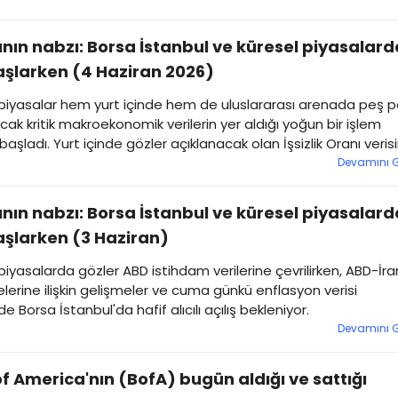
nın nabzı: Borsa İstanbul ve küresel piyasalard
şlarken (4 Haziran 2026)
 piyasalar hem yurt içinde hem de uluslararası arenada peş 
cak kritik makroekonomik verilerin yer aldığı yoğun bir işlem
aşladı. Yurt içinde gözler açıklanacak olan İşsizlik Oranı veris
ken, yarın gelecek kritik TÜFE (Enflasyon) raporu öncesinde
Devamını 
ılarda temkinli bir bekleyiş hakim.
nın nabzı: Borsa İstanbul ve küresel piyasalard
şlarken (3 Haziran)
piyasalarda gözler ABD istihdam verilerine çevrilirken, ABD-İra
erine ilişkin gelişmeler ve cuma günkü enflasyon verisi
e Borsa İstanbul'da hafif alıcılı açılış bekleniyor.
Devamını 
f America'nın (BofA) bugün aldığı ve sattığı