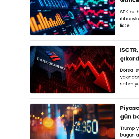
Güncel
SPK bu 
itibarıy
liste.
ISCTR,
çıkardı
Borsa İs
yakından
satım ya
Piyasa
gün ba
Trump yö
bugün aç