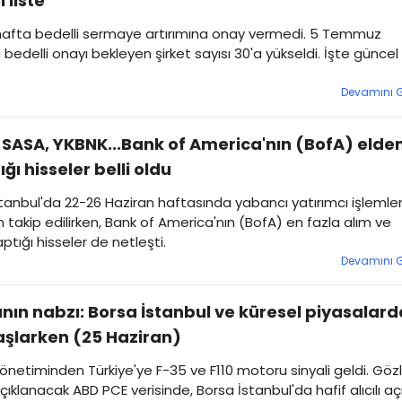
 liste
hafta bedelli sermaye artırımına onay vermedi. 5 Temmuz
la bedelli onayı bekleyen şirket sayısı 30'a yükseldi. İşte güncel
Devamını 
 SASA, YKBNK...Bank of America'nın (BofA) elde
ğı hisseler belli oldu
tanbul'da 22-26 Haziran haftasında yabancı yatırımcı işlemler
 takip edilirken, Bank of America'nın (BofA) en fazla alım ve
ptığı hisseler de netleşti.
Devamını 
nın nabzı: Borsa İstanbul ve küresel piyasalard
şlarken (25 Haziran)
netiminden Türkiye'ye F-35 ve F110 motoru sinyali geldi. Göz
ıklanacak ABD PCE verisinde, Borsa İstanbul'da hafif alıcılı açı