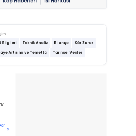
Kap Haberleri
Isı Haritası
işim
t Bilgileri
Teknik Analiz
Bilanço
Kâr Zarar
aye Artırımı ve Temettü
Tarihsel Veriler
TK
Gör