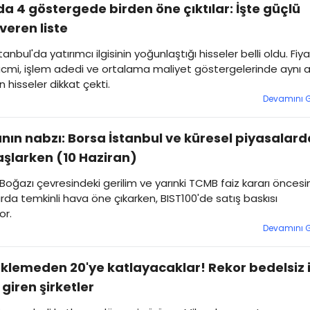
a 4 göstergede birden öne çıktılar: İşte güçlü
 veren liste
anbul'da yatırımcı ilgisinin yoğunlaştığı hisseler belli oldu. Fiya
acmi, işlem adedi ve ortalama maliyet göstergelerinde aynı 
 hisseler dikkat çekti.
Devamını 
nın nabzı: Borsa İstanbul ve küresel piyasalard
şlarken (10 Haziran)
oğazı çevresindeki gerilim ve yarınki TCMB faiz kararı önces
rda temkinli hava öne çıkarken, BIST100'de satış baskısı
or.
Devamını 
klemeden 20'ye katlayacaklar! Rekor bedelsiz 
 giren şirketler