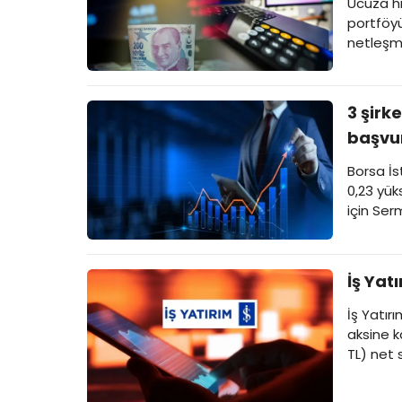
Ucuza hi
portföyü
netleşm
3 şirk
başvur
Borsa İs
0,23 yük
için Ser
İş Yat
İş Yatırı
aksine k
TL) net 