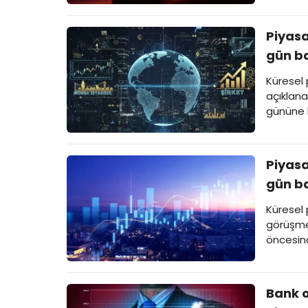
Piyasa
gün ba
Küresel
açıklana
gününe b
çevrilir
yatırımc
Piyasa
gün ba
Küresel 
görüşmel
öncesind
Bank o