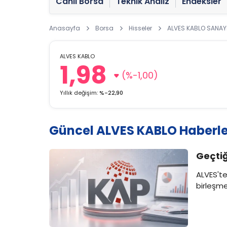
Canlı Borsa
Teknik Analiz
Endeksler
Anasayfa
Borsa
Hisseler
ALVES KABLO SANAYİ
ALVES KABLO
1,98
(%-1,00)
Yıllık değişim:
%-22,90
Güncel ALVES KABLO Haberle
Geçtiğ
ALVES'te
birleşme