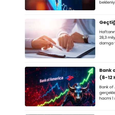
bekleniy
Geçtiğ
Haftanın
28,3 mil
damga v
Bank o
(8-12 
Bank of 
gerçekle
hacmi 1 