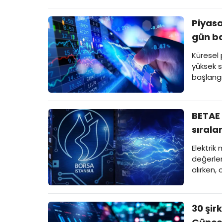
Piyasa
gün b
Küresel p
yüksek s
başlangı
BETAE 
sırala
Elektrik
değerler
alırken,
30 şir