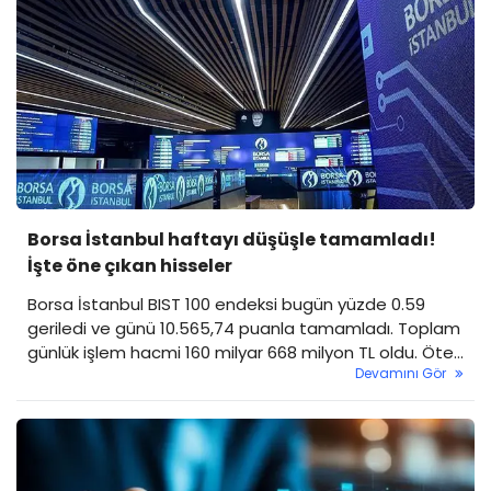
Borsa İstanbul haftayı düşüşle tamamladı!
İşte öne çıkan hisseler
Borsa İstanbul BIST 100 endeksi bugün yüzde 0.59
geriledi ve günü 10.565,74 puanla tamamladı. Toplam
günlük işlem hacmi 160 milyar 668 milyon TL oldu. Öte
Devamını Gör
yandan, günün en çok yükselen ve düşen hisseleri de
belli oldu. İşte detaylar...