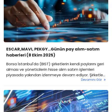
ESCAR,MAVI, PEKGY...Günün pay alım-satım
haberleri (8 Ekim 2025)
Borsa İstanbul'da (BIST) şirketlerin kendi paylarını geri
alması ve yöneticilerin hisse alım satım işlemleri
piyasada yakından izlenmeye devam ediyor. Şirketler,
Devamını Gör
geri alım programlarıyla hisse fiyatlarını destekleyerek
yatırımcılarına güven mesajı verirken, içeriden gelen
alım satım bilgileri de hisselerin geleceğine dair
önemli sinyaller taşıyor. İşte şirketlerin pay alım-satım
duyuruları…