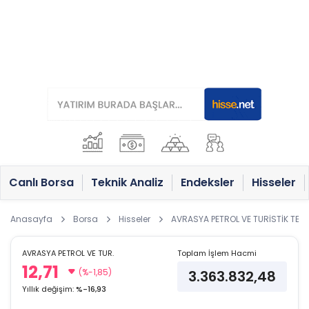
Canlı Borsa
Teknik Analiz
Endeksler
Hisseler
Anasayfa
Borsa
Hisseler
AVRASYA PETROL VE TURİSTİK TESİS
AVRASYA PETROL VE TUR.
Toplam İşlem Hacmi
12,71
(%-1,85)
3.363.832,48
Yıllık değişim:
%-16,93