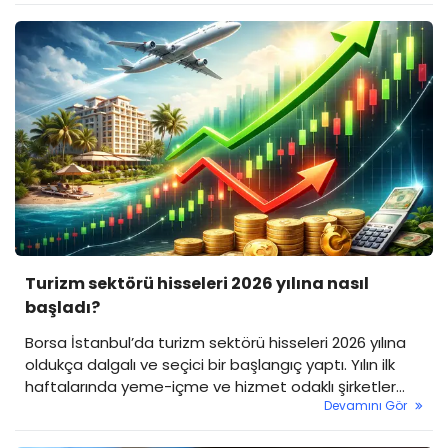
Turistik Tesisler (AVTUR) payları, haftaya %10
yükselişle tavan fiyattan giriş yaptı.
Turizm sektörü hisseleri 2026 yılına nasıl
başladı?
Borsa İstanbul’da turizm sektörü hisseleri 2026 yılına
oldukça dalgalı ve seçici bir başlangıç yaptı. Yılın ilk
haftalarında yeme-içme ve hizmet odaklı şirketler
Devamını Gör
pozitif ayrışırken, otelcilik ve klasik turizm
işletmelerinde tablo daha kırılgan seyretti.