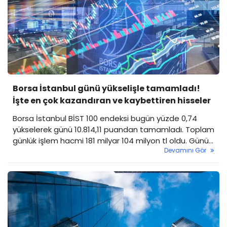
Borsa İstanbul günü yükselişle tamamladı!
İşte en çok kazandıran ve kaybettiren hisseler
Borsa İstanbul BİST 100 endeksi bugün yüzde 0,74
yükselerek günü 10.814,11 puandan tamamladı. Toplam
günlük işlem hacmi 181 milyar 104 milyon tl oldu. Günün
Devamını Gör
yükselen ve düşen hisseleri de belli oldu. İşte
detaylar...