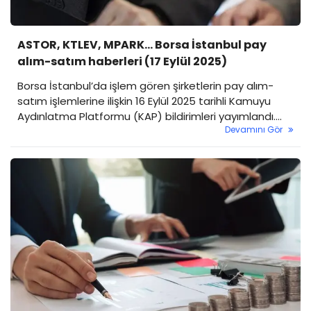
ASTOR, KTLEV, MPARK... Borsa İstanbul pay
alım-satım haberleri (17 Eylül 2025)
Borsa İstanbul’da işlem gören şirketlerin pay alım-
satım işlemlerine ilişkin 16 Eylül 2025 tarihli Kamuyu
Aydınlatma Platformu (KAP) bildirimleri yayımlandı.
Devamını Gör
Gün içinde geri alım programları, pay devirleri ve
ortaklık hareketleri dikkat çekti. İşte öne çıkan pay-
alım satım haberleri...