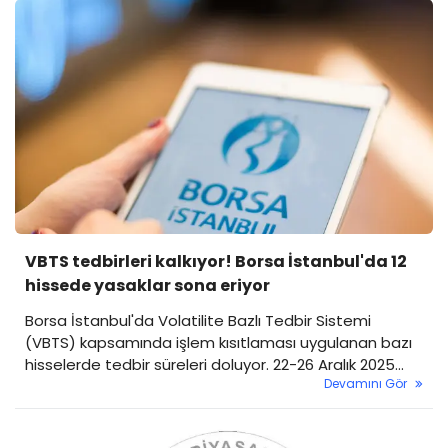
VBTS tedbirleri kalkıyor! Borsa İstanbul'da 12
hissede yasaklar sona eriyor
Borsa İstanbul'da Volatilite Bazlı Tedbir Sistemi
(VBTS) kapsamında işlem kısıtlaması uygulanan bazı
hisselerde tedbir süreleri doluyor. 22-26 Aralık 2025
Devamını Gör
işlem haftasında, toplam 12 hisse senedi belirlenen
tarihler itibarıyla yeniden normal işlem koşullarına
dönecek.