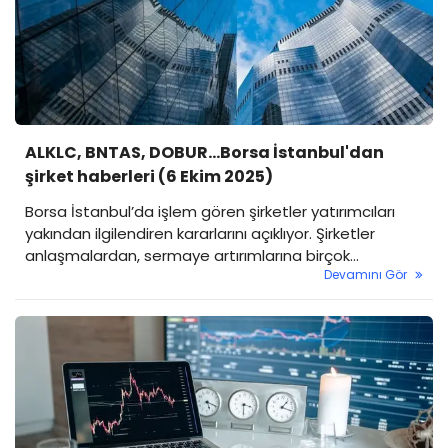
ALKLC, BNTAS, DOBUR...Borsa İstanbul'dan
şirket haberleri (6 Ekim 2025)
Borsa İstanbul’da işlem gören şirketler yatırımcıları
yakından ilgilendiren kararlarını açıklıyor. Şirketler
anlaşmalardan, sermaye artırımlarına birçok
Devamını Gör
duyuruda bulunuyor. Yatırımcılar ise yakından takip
ediyor. İşte öne çıkan şirket haberleri…