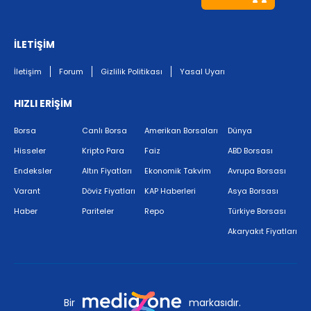
İLETİŞİM
İletişim
Forum
Gizlilik Politikası
Yasal Uyarı
HIZLI ERİŞİM
Borsa
Canlı Borsa
Amerikan Borsaları
Dünya
Hisseler
Kripto Para
Faiz
ABD Borsası
Endeksler
Altın Fiyatları
Ekonomik Takvim
Avrupa Borsası
Varant
Döviz Fiyatları
KAP Haberleri
Asya Borsası
Haber
Pariteler
Repo
Türkiye Borsası
Akaryakıt Fiyatları
Bir
markasıdır.