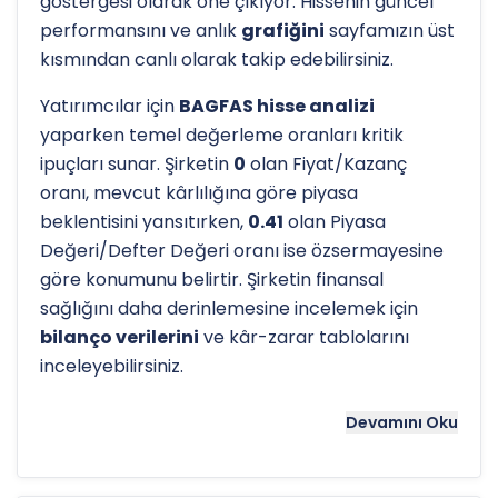
göstergesi olarak öne çıkıyor. Hissenin güncel
performansını ve anlık
grafiğini
sayfamızın üst
kısmından canlı olarak takip edebilirsiniz.
Yatırımcılar için
BAGFAS hisse analizi
yaparken temel değerleme oranları kritik
ipuçları sunar. Şirketin
0
olan Fiyat/Kazanç
oranı, mevcut kârlılığına göre piyasa
beklentisini yansıtırken,
0.41
olan Piyasa
Değeri/Defter Değeri oranı ise özsermayesine
göre konumunu belirtir. Şirketin finansal
sağlığını daha derinlemesine incelemek için
bilanço verilerini
ve kâr-zarar tablolarını
inceleyebilirsiniz.
Hissenin uzun vadeli trendini ve potansiyel
Devamını Oku
destek-direnç seviyelerini anlamak için
teknik
analiz
göstergeleri önemli bir araçtır. Hissenin