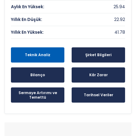
Aylık En Yüksek:
25.94
Yıllık En Düşük:
22.92
Yıllık En Yüksek:
41.78
Teknik Analiz
Şirket Bilgileri
Bilanço
Kâr Zarar
Sermaye Artırımı ve
Tarihsel Veriler
Temettü