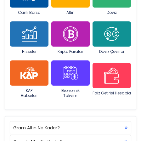
Canlı Borsa
Altın
Döviz
Hisseler
Kripto Paralar
Döviz Çevirici
KAP
Ekonomik
Faiz Getirisi Hesapla
Haberleri
Takvim
Gram Altın Ne Kadar?