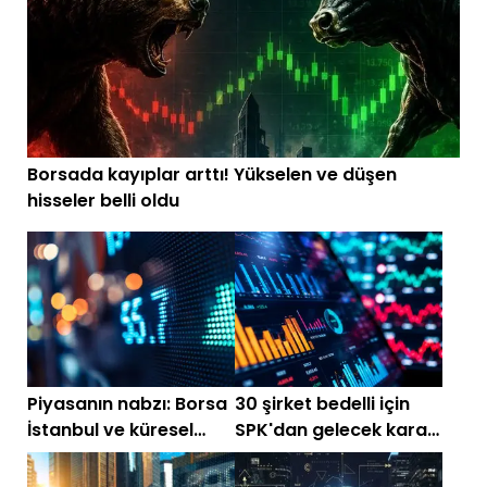
Borsada kayıplar arttı! Yükselen ve düşen
hisseler belli oldu
Piyasanın nabzı: Borsa
30 şirket bedelli için
İstanbul ve küresel
SPK'dan gelecek kararı
piyasalarda gün
bekliyor! Güncel liste
başlarken (30