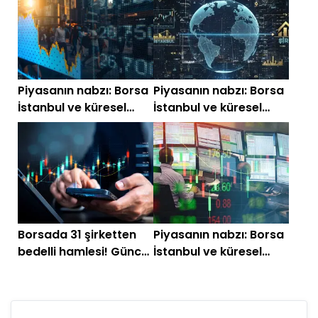
Temmuz)
Piyasanın nabzı: Borsa
Piyasanın nabzı: Borsa
İstanbul ve küresel
İstanbul ve küresel
piyasalarda gün
piyasalarda gün
başlarken (10 Haziran)
başlarken (4 Haziran
2026)
Borsada 31 şirketten
Piyasanın nabzı: Borsa
bedelli hamlesi! Güncel
İstanbul ve küresel
tam liste
piyasalarda gün
başlarken (18 Mayıs)