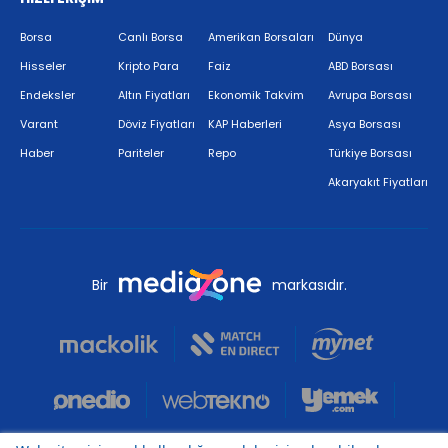
Borsa
Canlı Borsa
Amerikan Borsaları
Dünya
Hisseler
Kripto Para
Faiz
ABD Borsası
Endeksler
Altın Fiyatları
Ekonomik Takvim
Avrupa Borsası
Varant
Döviz Fiyatları
KAP Haberleri
Asya Borsası
Haber
Pariteler
Repo
Türkiye Borsası
Akaryakıt Fiyatları
Bir
markasıdır.