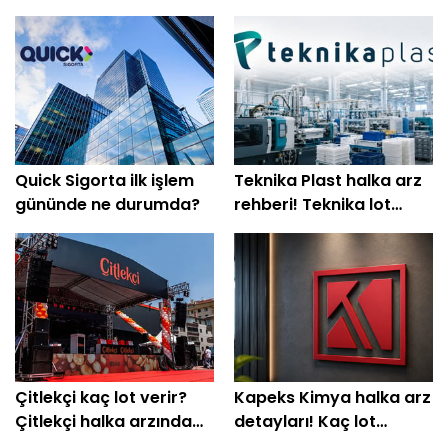
Quick Sigorta ilk işlem
Teknika Plast halka arz
gününde ne durumda?
rehberi! Teknika lot
hesabı
Çitlekçi kaç lot verir?
Kapeks Kimya halka arz
Çitlekçi halka arzında
detayları! Kaç lot
bilmeniz gerekenler
dağıtılacak? Kapeks