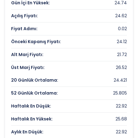
Gün İçi En Yüksek:
24.74
BAGFAS Rekorlar ve Önemli Seviyeler
Açılış Fiyatı:
24.62
Bugün Gördüğü En Yüksek Fiyat:
24.74 TL
Fiyat Adımı:
0.02
Son 1 Yılın Zirvesi:
41.78 TL
Önceki Kapanış Fiyatı:
24.12
Son 1 Yılın Dibi:
22.92 TL
Alt Marj Fiyatı:
21.72
Üst Marj Fiyatı:
26.52
20 Günlük Ortalama:
24.421
52 Günlük Ortalama:
25.805
Haftalık En Düşük:
22.92
Haftalık En Yüksek:
25.68
Aylık En Düşük:
22.92