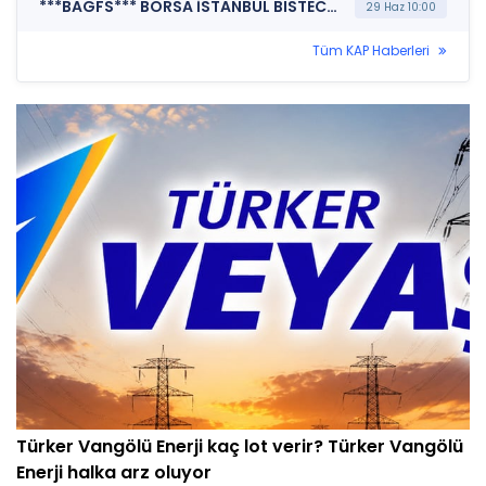
***BAGFS*** BORSA İSTANBUL BISTECH DEVRE KESİCİ UYGULAMASI (Pay Bazında Devre Kesici Bildirimi)
29 Haz 10:00
Tüm KAP Haberleri
Türker Vangölü Enerji kaç lot verir? Türker Vangölü
Enerji halka arz oluyor