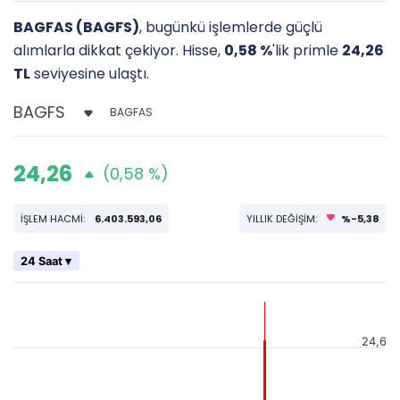
BAGFAS (BAGFS)
, bugünkü işlemlerde güçlü
alımlarla dikkat çekiyor. Hisse,
0,58 %
'lik primle
24,26
TL
seviyesine ulaştı.
BAGFAS
24,26
(0,58 %)
İŞLEM HACMİ:
6.403.593,06
YILLIK DEĞİŞİM:
%-5,38
24 Saat ▾
24,6