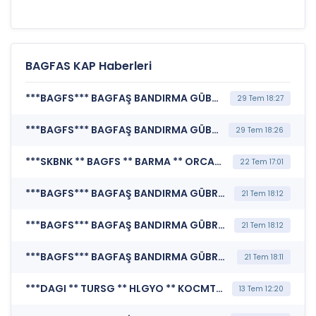
BAGFAS KAP Haberleri
***BAGFS*** BAGFAŞ BANDIRMA GÜBRE FABRİKALARI A.Ş. (Ortaklık Aleyhine Dava Açılması veya Davaya İlişkin Gelişmeler)
29 Tem 18:27
***BAGFS*** BAGFAŞ BANDIRMA GÜBRE FABRİKALARI A.Ş. (Ortaklık Aleyhine Dava Açılması veya Davaya İlişkin Gelişmeler)
29 Tem 18:26
***SKBNK ** BAGFS ** BARMA ** ORCAY ** AYES ** ENDAE*** MERKEZİ KAYIT KURULUŞU A.Ş. (Borsada İşlem Gören Tipe Dönüşüm Duyurusu)
22 Tem 17:01
***BAGFS*** BAGFAŞ BANDIRMA GÜBRE FABRİKALARI A.Ş. (Özel Durum Açıklaması (Genel))
21 Tem 18:12
***BAGFS*** BAGFAŞ BANDIRMA GÜBRE FABRİKALARI A.Ş. (Şirket Genel Bilgi Formu)
21 Tem 18:12
***BAGFS*** BAGFAŞ BANDIRMA GÜBRE FABRİKALARI A.Ş. (Özel Durum Açıklaması (Genel))
21 Tem 18:11
***DAGI ** TURSG ** HLGYO ** KOCMT ** ALBRK ** TCELL ** SEKFK ** CEMAS ** SISE ** TSPOR ** VAKFN ** SKBNK ** BIOEN ** DENGE ** IHLGM ** GSDDE ** BETAE ** GRNYO ** SANEL ** SELVA ** VKGYO ** EKGYO ** VERTU ** KAREL ** KUVVA ** IEYHO ** PRZMA ** ARMGD ** EUYO ** GENTS ** DOFRB ** KARSN ** ISFIN ** BRKO ** HRKET ** NTHOL ** OZYSR ** TTKOM ** KZBGY ** USAK ** SRVGY ** BFREN ** BAGFS ** TEKTU*** MERKEZİ KAYIT KURULUŞU A.Ş. (SPK İşlem Yasağı Nedeniyle Pay Duyurusu)
13 Tem 12:20