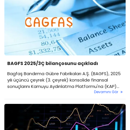
BAGFS 2025/3Ç bilançosunu açıkladı
Bagfaş Bandırma Gübre Fabrikaları A.Ş. (BAGFS), 2025
yılı üçüncü çeyrek (3. çeyrek) konsolide finansal
sonuçlarını Kamuyu Aydınlatma Platformu'na (KAP)
Devamını Gör
bildirdi. Şirket, önceki dönemde kaydettiği büyük
zararı kapatarak güçlü bir kâr açıklarken, satış ve
operasyonel karlılıkta önemli artışlar kaydetti.