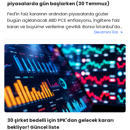
piyasalarda gün başlarken (30 Temmuz)
Fed'in faiz kararının ardından piyasalarda gözler
bugün açıklanacak ABD PCE enflasyonu, İngiltere faiz
kararı ve büyüme verilerine çevrildi. Borsa İstanbul'da
Devamını Gör
yatay açılış bekleniyor.
30 şirket bedelli için SPK'dan gelecek kararı
bekliyor! Güncel liste