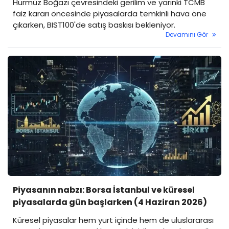
Hürmüz Boğazı çevresindeki gerilim ve yarınki TCMB
faiz kararı öncesinde piyasalarda temkinli hava öne
çıkarken, BIST100'de satış baskısı bekleniyor.
Devamını Gör
Piyasanın nabzı: Borsa İstanbul ve küresel
piyasalarda gün başlarken (4 Haziran 2026)
Küresel piyasalar hem yurt içinde hem de uluslararası