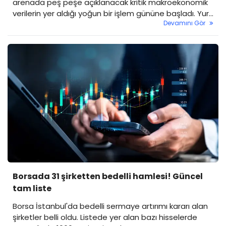
arenada peş peşe açıklanacak kritik makroekonomik
verilerin yer aldığı yoğun bir işlem gününe başladı. Yurt
Devamını Gör
içinde gözler açıklanacak olan İşsizlik Oranı verisine
çevrilirken, yarın gelecek kritik TÜFE (Enflasyon) raporu
öncesinde yatırımcılarda temkinli bir bekleyiş hakim.
Borsada 31 şirketten bedelli hamlesi! Güncel
tam liste
Borsa İstanbul'da bedelli sermaye artırımı kararı alan
şirketler belli oldu. Listede yer alan bazı hisselerde