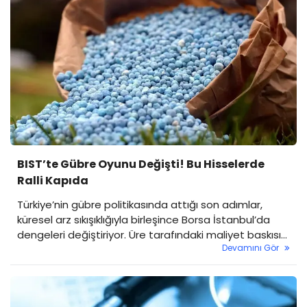
BIST’te Gübre Oyunu Değişti! Bu Hisselerde
Ralli Kapıda
Türkiye’nin gübre politikasında attığı son adımlar,
küresel arz sıkışıklığıyla birleşince Borsa İstanbul’da
dengeleri değiştiriyor. Üre tarafındaki maliyet baskısı
Devamını Gör
ve tedarik riski artarken, 10 yıl sonra yeniden sahaya
dönen amonyum nitrat (AN) gübreleri öne çıkıyor. Bu
dönüşüm, özellikle iç pazara odaklı üreticiler için yeni
bir büyüme hikâyesi yaratabilir.