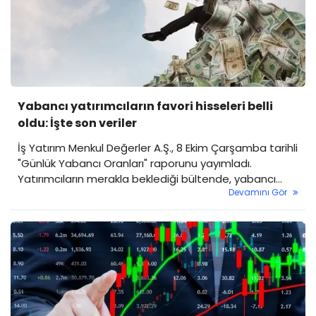
Yabancı yatırımcıların favori hisseleri belli
oldu: İşte son veriler
İş Yatırım Menkul Değerler A.Ş., 8 Ekim Çarşamba tarihli
"Günlük Yabancı Oranları" raporunu yayımladı.
Yatırımcıların merakla beklediği bültende, yabancı
Devamını Gör
payının günlük olarak yükseldiği hisselerin yanı sıra, ilgi
odağı olmaya devam eden ve yabancı yatırımcının
çekildiği hisseler mercek altına alındı.