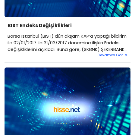
BIST Endeks Değişiklikleri
Borsa Istanbul (BIST) dün akşam KAP’a yaptığı bildirim
ile 02/01/2017 ila 31/03/2017 dönemine ilişkin Endeks
değişikliklerini açıkladı. Buna göre, (SKBNK) ŞEKERBANK,
Devamını Gör
(GLYHO) GLOBAL YAT. HOLDİNG, (TRCAS) TURCAS
PETROL, (HURGZ) HÜRRİYET GZT, (ALCTL) ALCATEL
LUCENT TELETAŞ, BIST 100 Endeksi’nden çıkarılırken,
(SELEC) SELÇUK ECZA DEPOSU, (VERUS) VERUSA
HOLDİNG, (ALKIM) ALKİM KİMYA, (CEMTS) ÇEMTAŞ,
(POLHO) POLİSAN HOLDİNG, BIST...