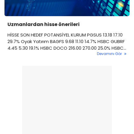
Uzmanlardan hisse önerileri
HİSSE SON HEDEF POTANSİYEL KURUM PGSUS 13.18 17.10
29.7% Oyak Yatırım BAGFS 9.68 11.10 14.7% HSBC GUBRF
4.45 5.30 19.1% HSBC DOCO 216.00 270.00 25.0% HSBC
Devamını Gör
THYAO AZALT ARTIR Morgan Stanley PGSUS AZALT EŞİT
AĞIRLIK Morgan Stanley