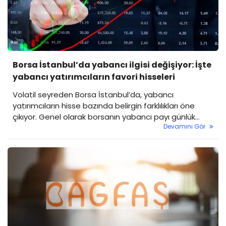
Borsa İstanbul’da yabancı ilgisi değişiyor: İşte
yabancı yatırımcıların favori hisseleri
Volatil seyreden Borsa İstanbul’da, yabancı
yatırımcıların hisse bazında belirgin farklılıkları öne
çıkıyor. Genel olarak borsanın yabancı payı günlük
Devamını Gör
bazda yüzde 0,1 artışla yüzde 36,71 seviyesinde
seyretti. İş Yatırım’ın raporuna göre bazı hisselerdeki
sürekli artış eğilimi dikkat çekerken, özellikle tarım ve
enerji şirketlerinden yabancı çıkışı gözlendi.