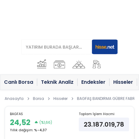
Canlı Borsa
Teknik Analiz
Endeksler
Hisseler
Anasayfa
Borsa
Hisseler
BAGFAŞ BANDIRMA GÜBRE FABRİKAL
BAGFAS
Toplam İşlem Hacmi
24,52
(%1,66)
23.187.019,78
Yıllık değişim:
%-4,37