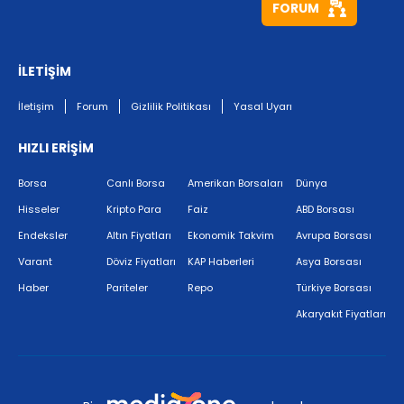
FORUM
İLETİŞİM
İletişim
Forum
Gizlilik Politikası
Yasal Uyarı
HIZLI ERİŞİM
Borsa
Canlı Borsa
Amerikan Borsaları
Dünya
Hisseler
Kripto Para
Faiz
ABD Borsası
Endeksler
Altın Fiyatları
Ekonomik Takvim
Avrupa Borsası
Varant
Döviz Fiyatları
KAP Haberleri
Asya Borsası
Haber
Pariteler
Repo
Türkiye Borsası
Akaryakıt Fiyatları