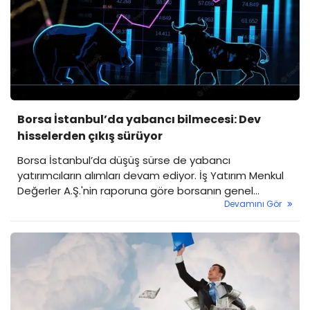
Borsa İstanbul’da yabancı bilmecesi: Dev
hisselerden çıkış sürüyor
Borsa İstanbul’da düşüş sürse de yabancı
yatırımcıların alımları devam ediyor. İş Yatırım Menkul
Değerler A.Ş.'nin raporuna göre borsanın genel
Devamını Gör
yabancı payı günlük bazda yüzde 0,42 artışla yüzde
38,61 seviyesine yükseldi. Ancak bu pozitif tabloya
rağmen, bazı büyük ve popüler hisselerde yabancı
çıkışının devam etmesi dikkat çekti.