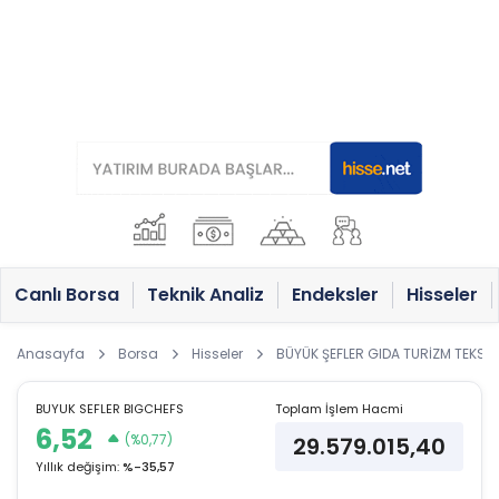
Canlı Borsa
Teknik Analiz
Endeksler
Hisseler
Anasayfa
Borsa
Hisseler
BÜYÜK ŞEFLER GIDA TURİZM TEKSTİ
BUYUK SEFLER BIGCHEFS
Toplam İşlem Hacmi
6,52
(%0,77)
29.579.015,40
Yıllık değişim:
%-35,57