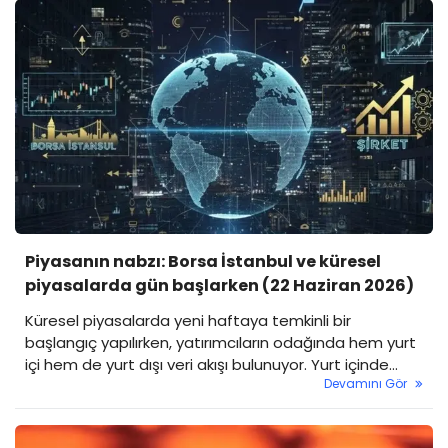
Piyasanın nabzı: Borsa İstanbul ve küresel
piyasalarda gün başlarken (22 Haziran 2026)
Küresel piyasalarda yeni haftaya temkinli bir
başlangıç yapılırken, yatırımcıların odağında hem yurt
içi hem de yurt dışı veri akışı bulunuyor. Yurt içinde
Devamını Gör
bugün açıklanacak Tüketici Güven Endeksi takip
edilirken, Borsa İstanbul'da güne yatay bir başlangıç
yapılması bekleniyor.