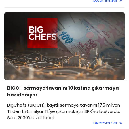
Devamını Gör
Hizmet, Perakende Ticaret ve İnşaat Güven
Endeksleri yer alıyor. Borsa İstanbul'un güne yatay bir
başlangıç yapması bekleniyor.
BIGCH sermaye tavanını 10 katına çıkarmaya
hazırlanıyor
BigChefs (BIGCH), kayıtlı sermaye tavanını 175 milyon
TL'den 1,75 milyar TL'ye çıkarmak için SPK'ya başvurdu.
Süre 2030'a uzatılacak.
Devamını Gör