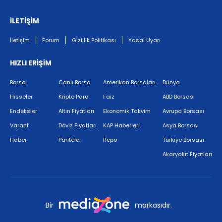
İLETİŞİM
İletişim
Forum
Gizlilik Politikası
Yasal Uyarı
HIZLI ERİŞİM
Borsa
Canlı Borsa
Amerikan Borsaları
Dünya
Hisseler
Kripto Para
Faiz
ABD Borsası
Endeksler
Altın Fiyatları
Ekonomik Takvim
Avrupa Borsası
Varant
Döviz Fiyatları
KAP Haberleri
Asya Borsası
Haber
Pariteler
Repo
Türkiye Borsası
Akaryakıt Fiyatları
Bir
markasıdır.