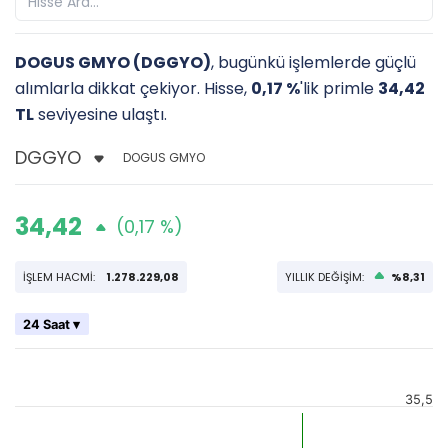
DOGUS GMYO (DGGYO)
, bugünkü işlemlerde güçlü
alımlarla dikkat çekiyor. Hisse,
0,17 %
'lik primle
34,42
TL
seviyesine ulaştı.
DOGUS GMYO
34,42
(0,17 %)
İŞLEM HACMİ:
1.278.229,08
YILLIK DEĞİŞİM:
%8,31
24 Saat ▾
35,5