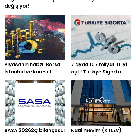
değişiyor!
Piyasanın nabzı: Borsa
7 ayda 107 milyar TL'yi
İstanbul ve küresel
aştı! Türkiye Sigorta
piyasalarda gün
temmuz sonu prim
başlarken (10 Ağustos)
üretimini açıkladı
SASA 20262Ç bilançosu!
Katılımevim (KTLEV)