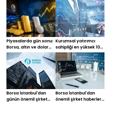
düşen hisseler
piyasalarda gün
başlarken (16 Haziran)
Piyasalarda gün sonu:
Kurumsal yatırımcı
Borsa, altın ve dolar
sahipliği en yüksek 10
son durum
hisse (Mayıs 2026)
Borsa İstanbul'dan
Borsa İstanbul'dan
günün önemli şirket
önemli şirket haberleri
haberleri (15 Aralık
(14 Kasım 2025)
2025)