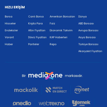
HIZLI ERİŞİM
Borsa
Canlı Borsa
Amerikan Borsaları
Dünya
Hisseler
Kripto Para
Faiz
ABD Borsası
Endeksler
Altın Fiyatları
Ekonomik Takvim
Avrupa Borsası
Varant
Döviz Fiyatları
KAP Haberleri
Asya Borsası
Haber
Pariteler
Repo
Türkiye Borsası
Akaryakıt Fiyatları
Bir
markasıdır.