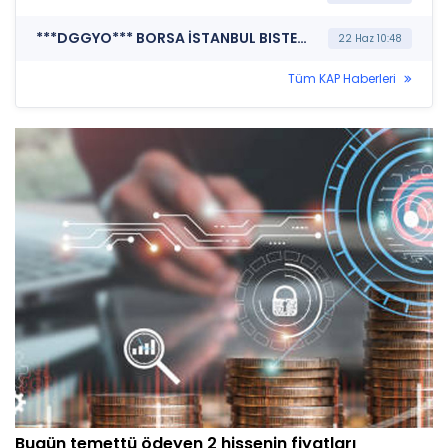
***DGGYO*** BORSA İSTANBUL BISTECH DEVRE KESİCİ UYGULAMASI (Pay Bazında Devre Kesici Bildirimi)
22 Haz 10:48
Tüm KAP Haberleri
Bugün temettü ödeyen 2 hissenin fiyatları