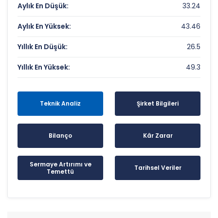
Aylık En Düşük:
33.24
Aylık En Yüksek:
43.46
Yıllık En Düşük:
26.5
Yıllık En Yüksek:
49.3
Teknik Analiz
Şirket Bilgileri
Bilanço
Kâr Zarar
Sermaye Artırımı ve
Tarihsel Veriler
Temettü