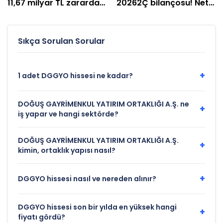
11,67 milyar TL zarardan
20262Ç bilançosu! Net
492 milyon TL kâra
kâr %713 arttı
Sıkça Sorulan Sorular
+
1 adet DGGYO hissesi ne kadar?
DOĞUŞ GAYRİMENKUL YATIRIM ORTAKLIĞI A.Ş. ne
+
iş yapar ve hangi sektörde?
DOĞUŞ GAYRİMENKUL YATIRIM ORTAKLIĞI A.Ş.
+
kimin, ortaklık yapısı nasıl?
+
DGGYO hissesi nasıl ve nereden alınır?
DGGYO hissesi son bir yılda en yüksek hangi
+
fiyatı gördü?