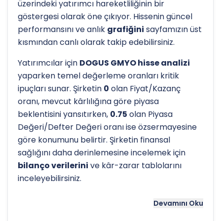
üzerindeki yatırımcı hareketliliğinin bir
göstergesi olarak öne çıkıyor. Hissenin güncel
performansını ve anlık
grafiğini
sayfamızın üst
kısmından canlı olarak takip edebilirsiniz.
Yatırımcılar için
DOGUS GMYO hisse analizi
yaparken temel değerleme oranları kritik
ipuçları sunar. Şirketin
0
olan Fiyat/Kazanç
oranı, mevcut kârlılığına göre piyasa
beklentisini yansıtırken,
0.75
olan Piyasa
Değeri/Defter Değeri oranı ise özsermayesine
göre konumunu belirtir. Şirketin finansal
sağlığını daha derinlemesine incelemek için
bilanço verilerini
ve kâr-zarar tablolarını
inceleyebilirsiniz.
Hissenin uzun vadeli trendini ve potansiyel
Devamını Oku
destek-direnç seviyelerini anlamak için
teknik