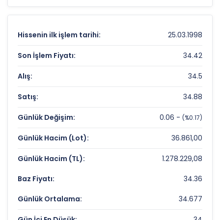
analiz
göstergeleri önemli bir araçtır. Hissenin
49.3 TL
olan 52 haftalık zirvesi ve
26.5 TL
olan
dip seviyesi, analistlerin
hedef fiyat
Hissenin ilk işlem tarihi:
25.03.1998
belirlemelerinde referans noktaları olarak
kullanılır.
DGGYO
için detaylı indikatör
Son İşlem Fiyatı:
34.42
analizlerine
teknik analiz sayfamızdan
Alış:
34.5
ulaşabilirsiniz.
Satış:
34.88
DOGUS GMYO Fiyat ve Getiri Karnesi
Günlük Değişim:
0.06 -
(%0.17)
Anlık Fiyat:
34,42 TL
Günlük Hacim (Lot):
36.861,00
Günlük Değişim:
0,17%
Günlük Hacim (TL):
1.278.229,08
Yıllık Getiri:
%8,31
Baz Fiyatı:
34.36
DOGUS GMYO Değerleme Çarpanları
Günlük Ortalama:
34.677
Fiyat/Kazanç (F/K):
Veri Yok
Gün İçi En Düşük:
34