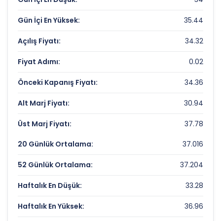
Piyasa Değeri/Defter Değeri (PD/DD):
0.75
Gün İçi En Yüksek:
35.44
DOGUS GMYO Rekorlar ve Önemli
Seviyeler
Açılış Fiyatı:
34.32
Fiyat Adımı:
0.02
Bugün Gördüğü En Yüksek Fiyat:
35.44 TL
Son 1 Yılın Zirvesi:
49.3 TL
Önceki Kapanış Fiyatı:
34.36
Son 1 Yılın Dibi:
26.5 TL
Alt Marj Fiyatı:
30.94
Üst Marj Fiyatı:
37.78
20 Günlük Ortalama:
37.016
52 Günlük Ortalama:
37.204
Haftalık En Düşük:
33.28
Haftalık En Yüksek:
36.96