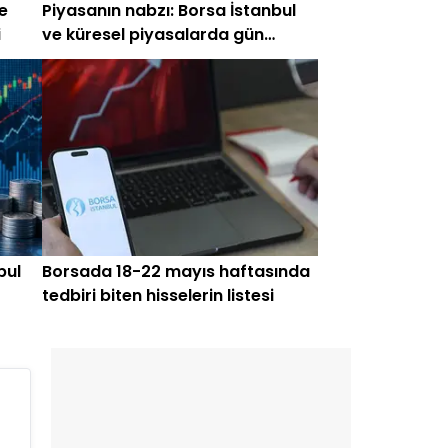
e
Piyasanın nabzı: Borsa İstanbul
i
ve küresel piyasalarda gün
başlarken (24 Haziran 2026)
bul
Borsada 18-22 mayıs haftasında
tedbiri biten hisselerin listesi