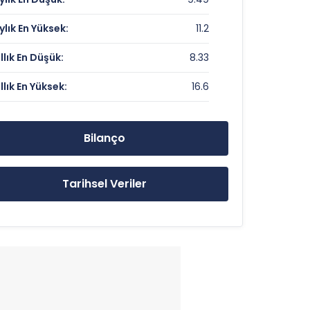
Veri Yok
ylık En Yüksek:
11.2
0.88
ıllık En Düşük:
8.33
ıllık En Yüksek:
16.6
10.28 TL
16.6 TL
Bilanço
8.33 TL
Tarihsel Veriler