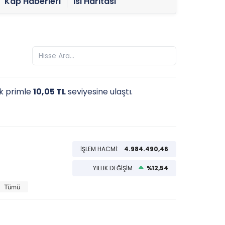
Kap Haberleri
Isı Haritası
lik primle
10,05 TL
seviyesine ulaştı.
İŞLEM HACMİ:
4.984.490,46
YILLIK DEĞİŞİM:
%12,54
Tümü