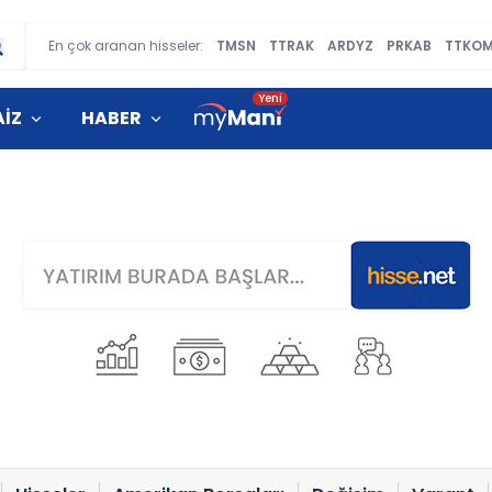
En çok aranan hisseler:
TMSN
TTRAK
ARDYZ
PRKAB
TTKO
AİZ
HABER