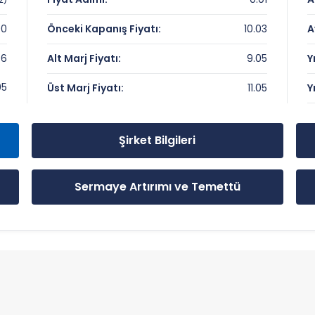
00
Önceki Kapanış Fiyatı:
10.03
A
46
Alt Marj Fiyatı:
9.05
Y
 ve Önemli Seviyeler
05
Üst Marj Fiyatı:
11.05
Y
Şirket Bilgileri
Sermaye Artırımı ve Temettü