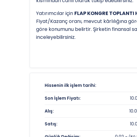
kısmından canlı olarak takip edebilirsiniz.
Yatırımcılar için
FLAP KONGRE TOPLANTI HI
Fiyat/Kazanç oranı, mevcut kârlılığına gör
göre konumunu belirtir. Şirketin finansal 
inceleyebilirsiniz.
Hissenin uzun vadeli trendini ve potansiye
TL
olan 52 haftalık zirvesi ve
8.33 TL
olan d
detaylı indikatör analizlerine
teknik anal
FLAP KONGRE TOPLANTI HIZ. Fiyat ve 
Hissenin ilk işlem tarihi:
Anlık Fiyat:
Son İşlem Fiyatı:
10.
Günlük Değişim:
Alış:
10.
Yıllık Getiri:
Satış:
10.
FLAP KONGRE TOPLANTI HIZ. Değerle
Günlük Değişim:
0.02 -
(%0.