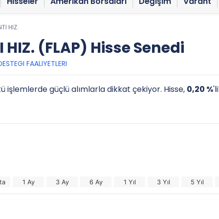
Hisseler
Amerikan Borsaları
Değişim
Varant
TI HIZ.
HIZ. (FLAP) Hisse Senedi
ESTEGI FAALIYETLERI
ü işlemlerde güçlü alımlarla dikkat çekiyor. Hisse,
0,20 %
'
ta
1 Ay
3 Ay
6 Ay
1 Yıl
3 Yıl
5 Yıl