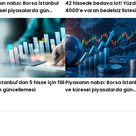
ın nabzı: Borsa İstanbul
42 hissede bedava lot! Yüzd
sel piyasalarda gün
4000’e varan bedelsiz listes
ken (2 Temmuz)
tanbul'dan 5 hisse için fiili
Piyasanın nabzı: Borsa İstan
m güncellemesi
ve küresel piyasalarda gün
başlarken (1 Haziran)