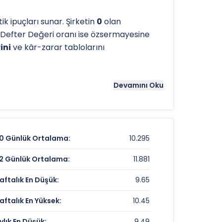
 ipuçları sunar. Şirketin
0
olan
Defter Değeri oranı ise özsermayesine
ini
ve kâr-zarar tablolarını
tergeleri önemli bir araçtır. Hissenin
16.6
Devamını Oku
ns noktaları olarak kullanılır.
FLAP
için
0 Günlük Ortalama:
10.295
10,05 TL
2 Günlük Ortalama:
11.881
0,20%
aftalık En Düşük:
9.65
%12,54
aftalık En Yüksek:
10.45
ylık En Düşük:
9.49