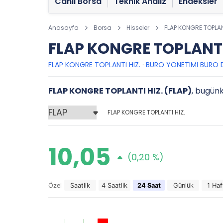
Canlı Borsa
Teknik Analiz
Endeksler
Anasayfa
Borsa
Hisseler
FLAP KONGRE TOPLAN
FLAP KONGRE TOPLANTI 
FLAP KONGRE TOPLANTI HIZ.
·
BURO YONETIMI BURO D
FLAP KONGRE TOPLANTI HIZ. (FLAP)
, bugünk
FLAP KONGRE TOPLANTI HIZ.
10,05
(0,20 %)
Özel
Saatlik
4 Saatlik
24 Saat
Günlük
1 Haf