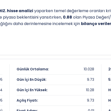
Z. hisse analizi
yaparken temel değerleme oranları kritik
e piyasa beklentisini yansıtırken,
0.88
olan Piyasa Değeri/
sağlığını daha derinlemesine incelemek için
bilanço veriler
l destek-direnç seviyelerini anlamak için
teknik analiz
gös
ip seviyesi, analistlerin
hedef fiyat
belirlemelerinde refera
iz sayfamızdan
ulaşabilirsiniz.
Getiri Karnesi
Günlük Ortalama:
10.028
2
05
Gün İçi En Düşük:
9.73
5
04
Gün İçi En Yüksek:
10.28
H
05
Açılış Fiyatı:
9.73
H
me Çarpanları
Fiyat Adımı:
0.01
A
2)