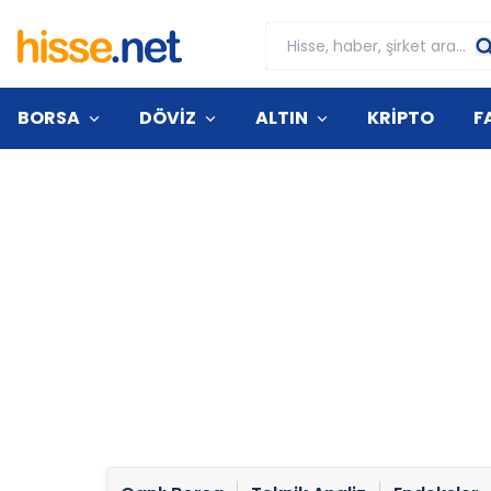
BORSA
DÖVİZ
ALTIN
KRİPTO
F