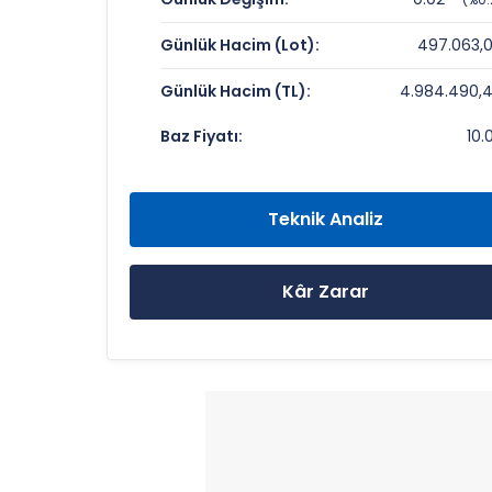
Fiyat/Kazanç (F/K):
Günlük Hacim (Lot):
497.063,
Piyasa Değeri/Defter Değeri (PD/DD):
Günlük Hacim (TL):
4.984.490,
FLAP KONGRE TOPLANTI HIZ. Rekorlar
Baz Fiyatı:
10.
Bugün Gördüğü En Yüksek Fiyat:
Son 1 Yılın Zirvesi:
Teknik Analiz
Son 1 Yılın Dibi:
Kâr Zarar