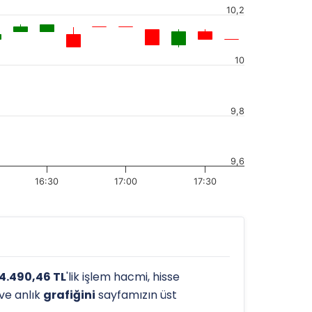
10,2
10
9,8
9,6
16:30
17:00
17:30
4.490,46 TL
'lik işlem hacmi, hisse
 ve anlık
grafiğini
sayfamızın üst