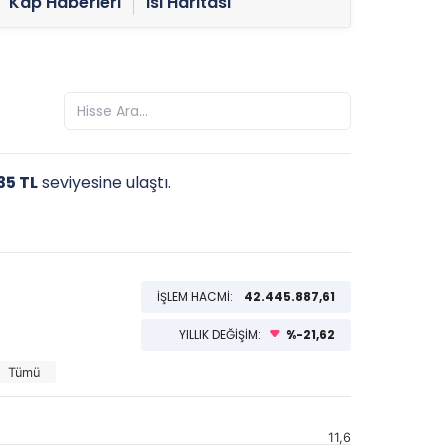
Kap Haberleri
Isı Haritası
,35 TL
seviyesine ulaştı.
İŞLEM HACMİ:
42.445.887,61
YILLIK DEĞİŞİM:
%-21,62
Tümü
11,6