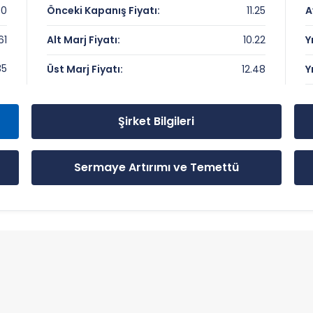
00
Önceki Kapanış Fiyatı:
11.25
A
61
Alt Marj Fiyatı:
10.22
Y
eviyeler
35
Üst Marj Fiyatı:
12.48
Y
Şirket Bilgileri
Sermaye Artırımı ve Temettü