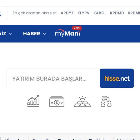
En çok aranan hisseler:
ARDYZ
KLYPV
KARCL
KRDMD
KRDM
AİZ
HABER