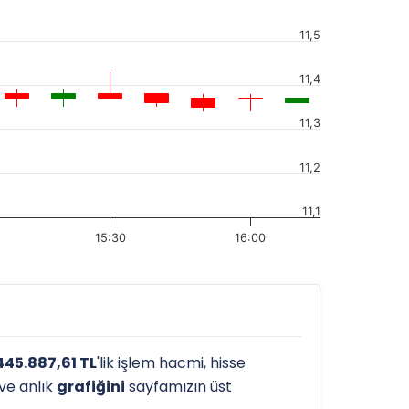
11,5
11,4
11,3
11,2
11,1
15:30
16:00
445.887,61 TL
'lik işlem hacmi, hisse
 ve anlık
grafiğini
sayfamızın üst