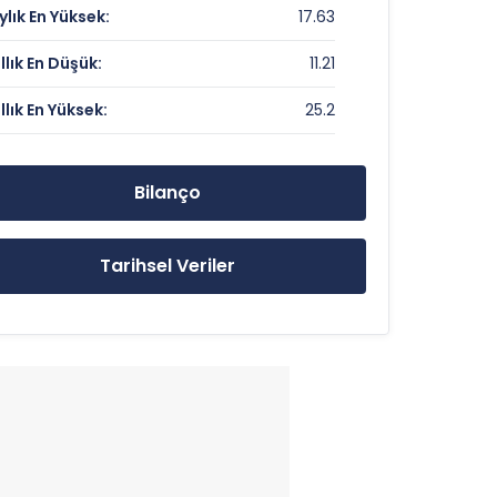
ylık En Yüksek:
17.63
0.42
ıllık En Düşük:
11.21
ıllık En Yüksek:
25.2
11.62 TL
25.2 TL
Bilanço
11.21 TL
Tarihsel Veriler