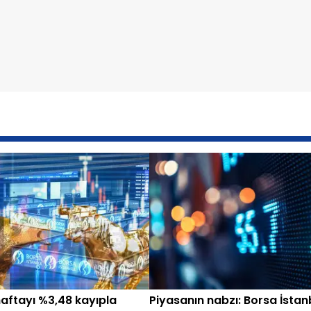
aftayı %3,48 kayıpla
Piyasanın nabzı: Borsa İstan