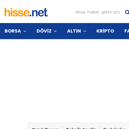
BORSA
DÖVİZ
ALTIN
KRİPTO
F