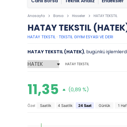
Canlı Borsa
Teknik Analiz
Endeksler
Anasayfa
Borsa
Hisseler
HATAY TEKSTIL
HATAY TEKSTIL (HATEK)
HATAY TEKSTIL
·
TEKSTIL GIYIM ESYASI VE DERI
HATAY TEKSTIL (HATEK)
, bugünkü işlemlerde
HATAY TEKSTIL
11,35
(0,89 %)
Özel
Saatlik
4 Saatlik
24 Saat
Günlük
1 Haf