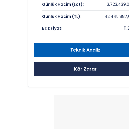
Günlük Hacim (Lot):
3.723.439,
Piyasa Değeri/Defter Değeri (PD/DD):
Günlük Hacim (TL):
42.445.887,
HATAY TEKSTIL Rekorlar ve Önemli S
Baz Fiyatı:
11.
Bugün Gördüğü En Yüksek Fiyat:
Son 1 Yılın Zirvesi:
Teknik Analiz
Son 1 Yılın Dibi:
Kâr Zarar