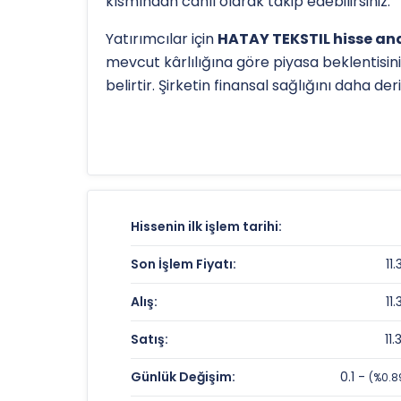
kısmından canlı olarak takip edebilirsiniz.
Yatırımcılar için
HATAY TEKSTIL hisse ana
mevcut kârlılığına göre piyasa beklentisini
belirtir. Şirketin finansal sağlığını daha d
Hissenin uzun vadeli trendini ve potansiye
TL
olan 52 haftalık zirvesi ve
11.21 TL
olan di
detaylı indikatör analizlerine
teknik anal
HATAY TEKSTIL Fiyat ve Getiri Karnes
Hissenin ilk işlem tarihi:
Anlık Fiyat:
Son İşlem Fiyatı:
11.
Günlük Değişim:
Alış:
11.
Yıllık Getiri:
Satış:
11.
HATAY TEKSTIL Değerleme Çarpanla
Günlük Değişim:
0.1 -
(%0.8
Fiyat/Kazanç (F/K):