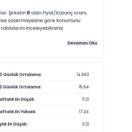
ar. Şirketin
0
olan Fiyat/Kazanç oranı,
ı ise özsermayesine göre konumunu
ablolarını inceleyebilirsiniz.
tergeleri önemli bir araçtır. Hissenin
25.2
Devamını Oku
ns noktaları olarak kullanılır.
HATEK
için
0 Günlük Ortalama:
14.563
11,35 TL
2 Günlük Ortalama:
15.64
0,89%
aftalık En Düşük:
11.21
%-21,62
aftalık En Yüksek:
17.24
ylık En Düşük:
11.21
Veri Yok