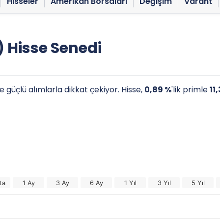
Hisseler
Amerikan Borsaları
Değişim
Varant
 Hisse Senedi
 güçlü alımlarla dikkat çekiyor. Hisse,
0,89 %
'lik primle
11
ta
1 Ay
3 Ay
6 Ay
1 Yıl
3 Yıl
5 Yıl