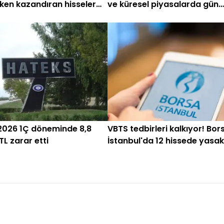
ken kazandıran hisseler
ve küresel piyasalarda gün
du!
başlarken (30 Temmuz)
2026 1Ç döneminde 8,8
VBTS tedbirleri kalkıyor! Bor
TL zarar etti
İstanbul'da 12 hissede yasak
sona eriyor