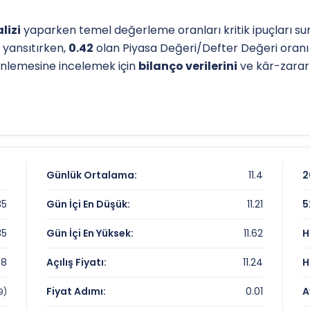
lizi
yaparken temel değerleme oranları kritik ipuçları sun
 yansıtırken,
0.42
olan Piyasa Değeri/Defter Değeri oran
erinlemesine incelemek için
bilanço verilerini
ve kâr-zarar t
l destek-direnç seviyelerini anlamak için
teknik analiz
gös
p seviyesi, analistlerin
hedef fiyat
belirlemelerinde refera
iz sayfamızdan
ulaşabilirsiniz.
i
Günlük Ortalama:
11.4
2
35
Gün İçi En Düşük:
11.21
5
35
Gün İçi En Yüksek:
11.62
H
38
Açılış Fiyatı:
11.24
H
rı
Fiyat Adımı:
0.01
A
9)