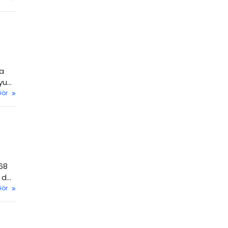
la
yu
Gör
68
i de
Gör