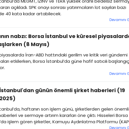
tanbul’da MEGMT, IZINV ve TERA yüksek oranlı bedelsiz serma
kararı açıkladı. SPK onayı sonrası yatırımcıların lot sayıları bazı
de 40 kata kadar artabilecek.
Devamını 
nın nabzı: Borsa İstanbul ve küresel piyasalard
şlarken (8 Mayıs)
piyasalarda İran-ABD hattındaki gerilim ve kritik veri gündemi
aları etkilerken, Borsa İstanbul’da güne hafif satıcılı başlangı
or.
Devamını 
İstanbul'dan günün önemli şirket haberleri (19
 2025)
tanbul’da, haftanın son işlem günü, şirketlerden gelen önemli
haberleri ve sermaye artırım kararları öne çıktı. Hisseleri Borsa
’da işlem gören şirketler, Kamuyu Aydınlatma Platformu (KAP
ıyla son gelişmelere dair yatırımcılarını bilgilendirdi. İşte Bors
Devamını 