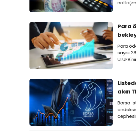
netleşm
Para 
bekley
Para öd
sayısı 3
ULUFA'nı
Listed
alan 11
Borsa İs
endeksin
cephesin