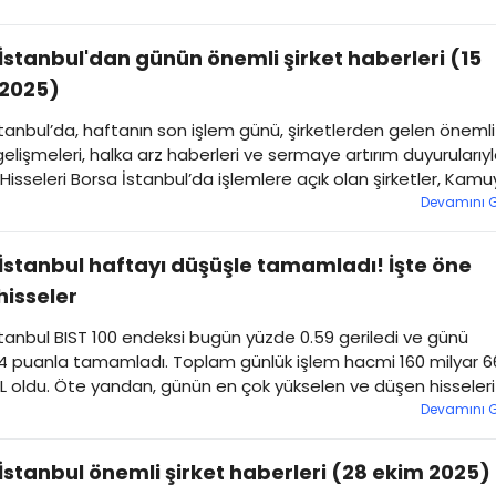
’dan şirket haberleri…
İstanbul'dan günün önemli şirket haberleri (15
 2025)
tanbul’da, haftanın son işlem günü, şirketlerden gelen önemli
gelişmeleri, halka arz haberleri ve sermaye artırım duyurularıy
 Hisseleri Borsa İstanbul’da işlemlere açık olan şirketler, Kamu
ma Platformu (KAP) duyurularıyla öne çıktı. İşte Borsa
Devamını 
’dan şirket haberleri…
İstanbul haftayı düşüşle tamamladı! İşte öne
hisseler
tanbul BIST 100 endeksi bugün yüzde 0.59 geriledi ve günü
74 puanla tamamladı. Toplam günlük işlem hacmi 160 milyar 6
L oldu. Öte yandan, günün en çok yükselen ve düşen hisseler
u. İşte detaylar...
Devamını 
İstanbul önemli şirket haberleri (28 ekim 2025)