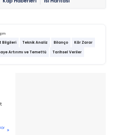
Kap Haberleri
Isı Haritası
işim
t Bilgileri
Teknik Analiz
Bilanço
Kâr Zarar
aye Artırımı ve Temettü
Tarihsel Veriler
t
Gör