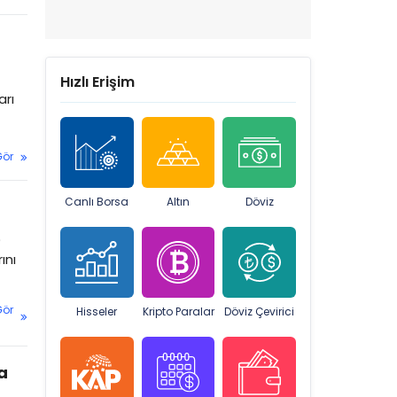
Hızlı Erişim
arı
Gör
Canlı Borsa
Altın
Döviz
)
ını
Gör
Hisseler
Kripto Paralar
Döviz Çevirici
a