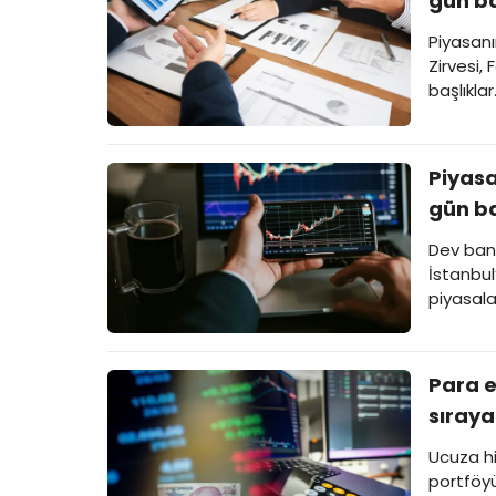
gün ba
Piyasanı
Zirvesi,
başlıklar
Piyasa
gün ba
Dev ban
İstanbul
piyasala
Para e
sıraya
Ucuza hi
portföyü