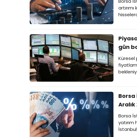
Borsa İs
artırımı 
hisseler
Piyasa
gün ba
Küresel 
fiyatlam
bekleniy
Borsa 
Aralık
Borsa İs
yatırım 
İstanbul
duyurular