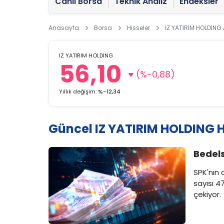
Canlı Borsa
Teknik Analiz
Endeksler
Anasayfa
Borsa
Hisseler
İZ YATIRIM HOLDİNG 
IZ YATIRIM HOLDING
56,10
(%-0,88)
Yıllık değişim:
%-12,34
Güncel IZ YATIRIM HOLDING H
Bedels
SPK'nın 
sayısı 4
çekiyor.