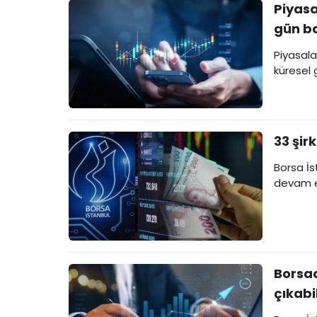
Piyasa
gün ba
Piyasala
küresel 
33 şir
Borsa İs
devam ed
Borsad
çıkabil