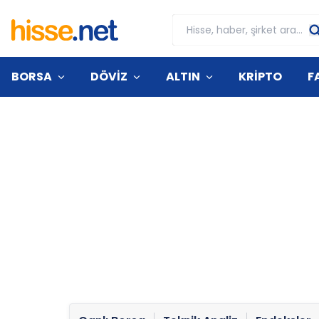
BORSA
DÖVİZ
ALTIN
KRİPTO
F