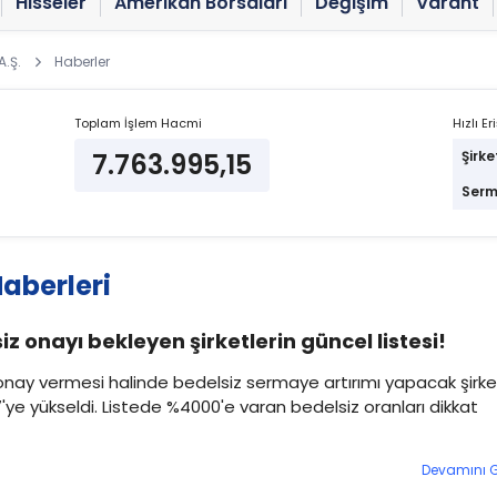
Hisseler
Amerikan Borsaları
Değişim
Varant
A.Ş.
Haberler
Toplam İşlem Hacmi
Hızlı Er
7.763.995,15
Şirke
Serm
aberleri
iz onayı bekleyen şirketlerin güncel listesi!
onay vermesi halinde bedelsiz sermaye artırımı yapacak şirke
7'ye yükseldi. Listede %4000'e varan bedelsiz oranları dikkat
Devamını 