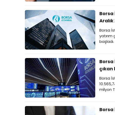
İstanbul
Borsa 
Aralık
Borsa İs
yatırım 
başladı.
Aydınlat
İstanbul
Borsa 
çıkan 
Borsa İs
10.565,
milyon T
belli old
Borsa 