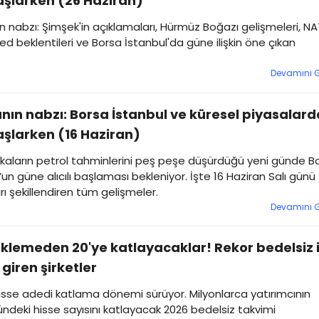
şlarken (26 Haziran)
n nabzı: Şimşek'in açıklamaları, Hürmüz Boğazı gelişmeleri, N
 Fed beklentileri ve Borsa İstanbul'da güne ilişkin öne çıkan
.
Devamını 
nın nabzı: Borsa İstanbul ve küresel piyasalard
şlarken (16 Haziran)
kaların petrol tahminlerini peş peşe düşürdüğü yeni günde B
’un güne alıcılı başlaması bekleniyor. İşte 16 Haziran Salı günü
rı şekillendiren tüm gelişmeler.
Devamını 
klemeden 20'ye katlayacaklar! Rekor bedelsiz 
 giren şirketler
sse adedi katlama dönemi sürüyor. Milyonlarca yatırımcının
ndeki hisse sayısını katlayacak 2026 bedelsiz takvimi