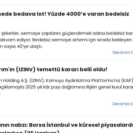
sede bedava lot! Yüzde 4000’e varan bedelsiz
şirketler, sermaye yapılarını güçlendirmek adına bedelsiz kar
evam ediyor. Bedelsiz sermaye artırımı için sırada bekleyen
in sayısı 42’ye ulaştı.
Devamını 
ırım'ın (IZINV) temettü kararı belli oldu!
ım Holding A.Ş. (IZINV), Kamuyu Aydınlatma Platformu'na (KAP
çıklamayla 2025 yılı kâr payı dağıtımına ilişkin genel kurul karar
.
Devamını 
nın nabzı: Borsa İstanbul ve küresel piyasalard