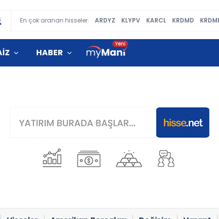
En çok aranan hisseler:
ARDYZ
KLYPV
KARCL
KRDMD
KRDM
AİZ
HABER