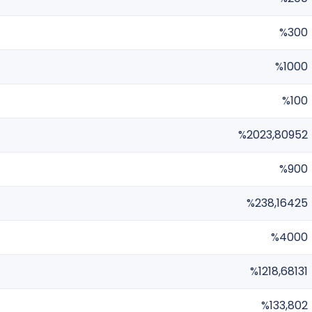
%300
%1000
%100
%2023,80952
%900
%238,16425
%4000
%1218,68131
%133,802