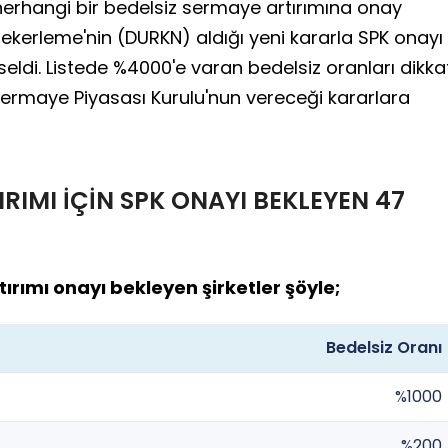
erhangi bir bedelsiz sermaye artırımına onay
ekerleme'nin (DURKN) aldığı yeni kararla SPK onayı
seldi. Listede %4000'e varan bedelsiz oranları dikka
Sermaye Piyasası Kurulu'nun vereceği kararlara
RIMI İÇİN SPK ONAYI BEKLEYEN 47
rımı onayı bekleyen şirketler şöyle;
Bedelsiz Oranı
%1000
%200