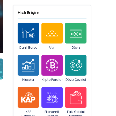
Hızlı Erişim
Canlı Borsa
Altın
Döviz
Hisseler
Kripto Paralar
Döviz Çevirici
KAP
Ekonomik
Faiz Getirisi
Haberleri
Takvim
Hesapla