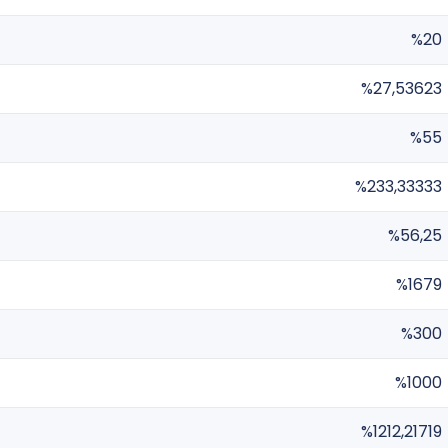
%20
%27,53623
%55
%233,33333
%56,25
%1679
%300
%1000
%1212,21719