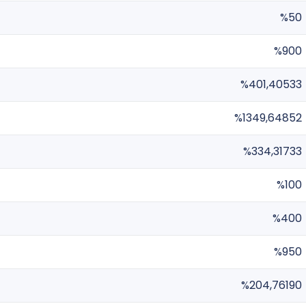
%50
%900
%401,40533
%1349,64852
%334,31733
%100
%400
%950
%204,76190