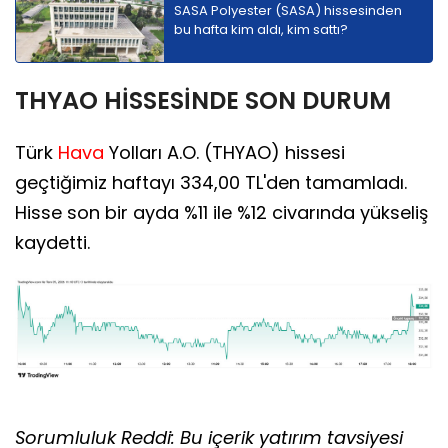
SASA Polyester (SASA) hissesinden
bu hafta kim aldı, kim sattı?
THYAO HİSSESİNDE SON DURUM
Türk
Hava
Yolları A.O. (THYAO) hissesi
geçtiğimiz haftayı 334,00 TL'den tamamladı.
Hisse son bir ayda %11 ile %12 civarında yükseliş
kaydetti.
Sorumluluk Reddi: Bu içerik yatırım tavsiyesi