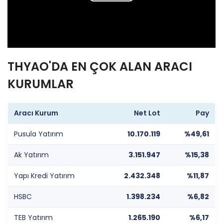
Play
Video
THYAO'DA EN ÇOK ALAN ARACI
KURUMLAR
Aracı Kurum
Net Lot
Pay
Pusula Yatırım
10.170.119
%49,61
Ak Yatırım
3.151.947
%15,38
Yapı Kredi Yatırım
2.432.348
%11,87
HSBC
1.398.234
%6,82
TEB Yatırım
1.265.190
%6,17