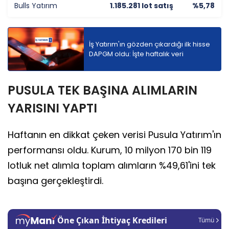
Bulls Yatırım
1.185.281 lot satış
%5,78
İş Yatırım'ın gözden çıkardığı ilk hisse
DAPGM oldu: İşte haftalık veri
PUSULA TEK BAŞINA ALIMLARIN
YARISINI YAPTI
Haftanın en dikkat çeken verisi Pusula Yatırım'ın
performansı oldu. Kurum, 10 milyon 170 bin 119
lotluk net alımla toplam alımların %49,61'ini tek
başına gerçekleştirdi.