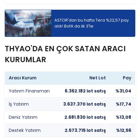
ASTOR'dan bu hafta Tera %22,57 pay
aldı! BofA da ilk 3'te
THYAO'DA EN ÇOK SATAN ARACI
KURUMLAR
Aracı Kurum
Net Lot
Pay
Yatırım Finansman
6.362.182 lot satış
%31,04
İş Yatırım
3.637.370 lot satış
%17,74
Deniz Yatırım
2.681.830 lot satış
%13,08
Destek Yatırım
2.573.715 lot satış
%12,56