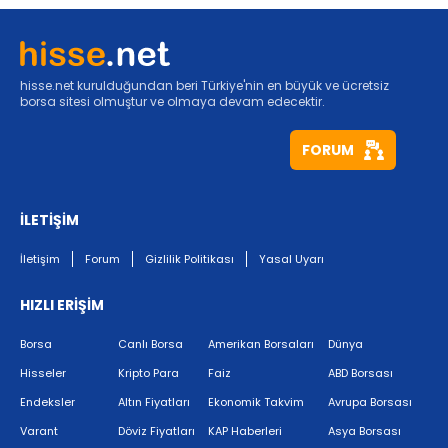
hisse.net kurulduğundan beri Türkiye'nin en büyük ve ücretsiz
borsa sitesi olmuştur ve olmaya devam edecektir.
FORUM
İLETİŞİM
İletişim
Forum
Gizlilik Politikası
Yasal Uyarı
HIZLI ERİŞİM
Borsa
Canlı Borsa
Amerikan Borsaları
Dünya
Hisseler
Kripto Para
Faiz
ABD Borsası
Endeksler
Altın Fiyatları
Ekonomik Takvim
Avrupa Borsası
Varant
Döviz Fiyatları
KAP Haberleri
Asya Borsası