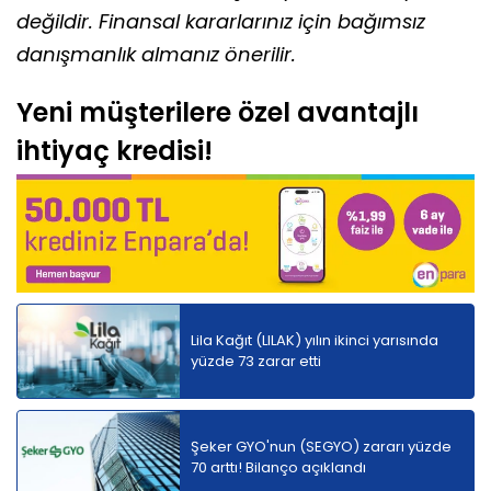
değildir. Finansal kararlarınız için bağımsız
danışmanlık almanız önerilir.
Yeni müşterilere özel avantajlı
ihtiyaç kredisi!
Lila Kağıt (LILAK) yılın ikinci yarısında
yüzde 73 zarar etti
Şeker GYO'nun (SEGYO) zararı yüzde
70 arttı! Bilanço açıklandı