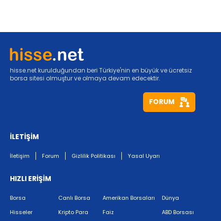
hisse.net kurulduğundan beri Türkiye'nin en büyük ve ücretsiz
borsa sitesi olmuştur ve olmaya devam edecektir.
FORUM
İLETİŞİM
İletişim
Forum
Gizlilik Politikası
Yasal Uyarı
HIZLI ERİŞİM
Borsa
Canlı Borsa
Amerikan Borsaları
Dünya
Hisseler
Kripto Para
Faiz
ABD Borsası