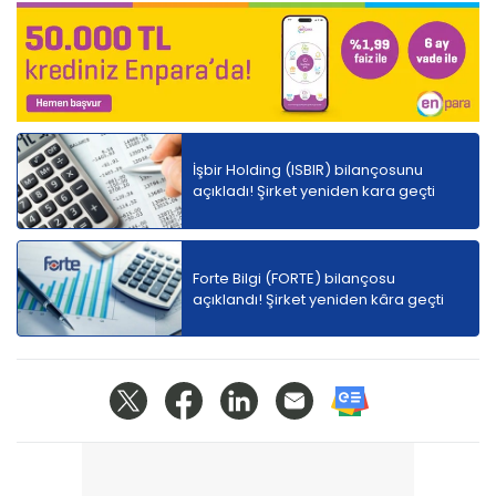
İşbir Holding (ISBIR) bilançosunu
açıkladı! Şirket yeniden kara geçti
Forte Bilgi (FORTE) bilançosu
açıklandı! Şirket yeniden kâra geçti