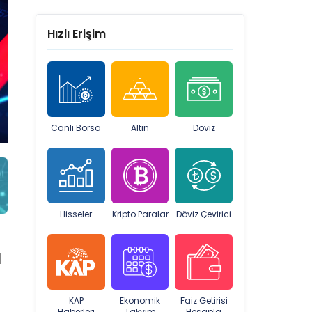
Hızlı Erişim
Canlı Borsa
Altın
Döviz
Hisseler
Kripto Paralar
Döviz Çevirici
l
KAP
Ekonomik
Faiz Getirisi
Haberleri
Takvim
Hesapla