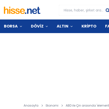
BORSA
DÖVİZ
ALTIN
KRİPTO
F
Anasayfa
Ekonomi
ABD ile Çin arasında 'element'