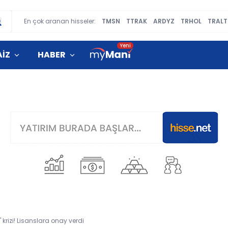
En çok aranan hisseler:
TMSN
TTRAK
ARDYZ
TRHOL
TRALT
AİZ
HABER
 krizi! Lisanslara onay verdi