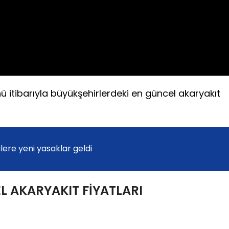
Video
tibarıyla büyükşehirlerdeki en güncel akaryakıt
lere yeni yasaklar geldi
L AKARYAKIT FİYATLARI