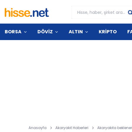
BORSA
DÖVİZ
ALTIN
KRİPTO
F
Anasayfa
Akaryakıt Haberleri
Akaryakıta beklene