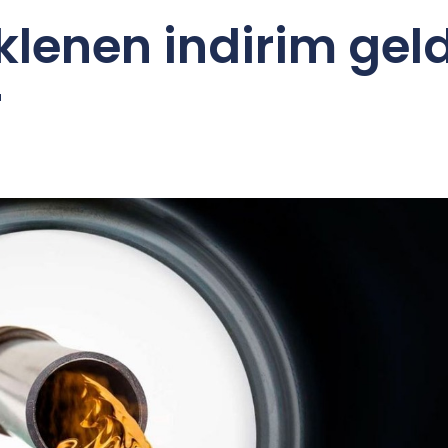
klenen indirim gel
r