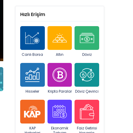
Hızlı Erişim
Canlı Borsa
Altın
Döviz
Hisseler
Kripto Paralar
Döviz Çevirici
KAP
Ekonomik
Faiz Getirisi
Haberleri
Takvim
Hesapla