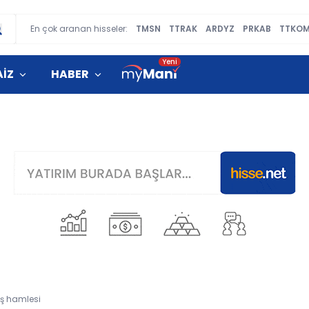
En çok aranan hisseler:
TMSN
TTRAK
ARDYZ
PRKAB
TTKO
AİZ
HABER
 iş hamlesi