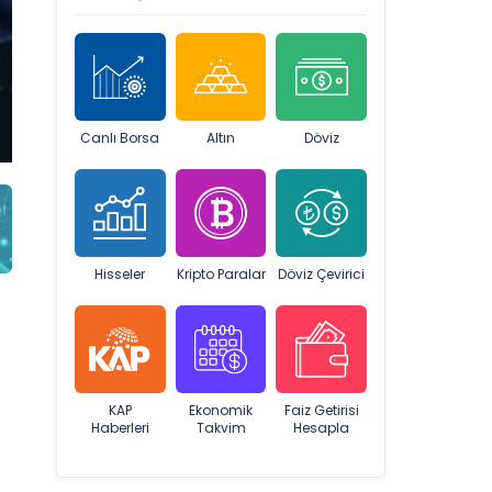
Canlı Borsa
Altın
Döviz
Hisseler
Kripto Paralar
Döviz Çevirici
KAP
Ekonomik
Faiz Getirisi
Haberleri
Takvim
Hesapla