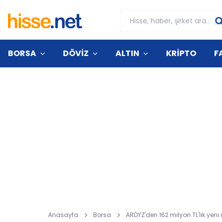
BORSA
DÖVİZ
ALTIN
KRİPTO
F
Anasayfa
Borsa
ARDYZ'den 162 milyon TL'lik yeni