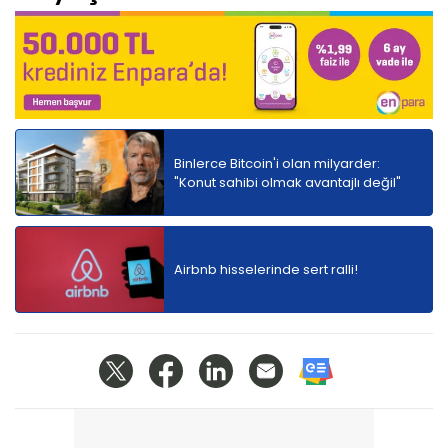
Binlerce Bitcoin'i olan milyarder:
"Konut sahibi olmak avantajlı değil"
Airbnb hisselerinde sert ralli!