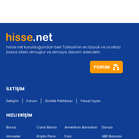
hisse.net kurulduğundan beri Türkiye'nin en büyük ve ücretsiz
borsa sitesi olmuştur ve olmaya devam edecektir.
FORUM
İLETİŞİM
İletişim
Forum
Gizlilik Politikası
Yasal Uyarı
HIZLI ERİŞİM
Borsa
Canlı Borsa
Amerikan Borsaları
Dünya
Hisseler
Kripto Para
Faiz
ABD Borsası