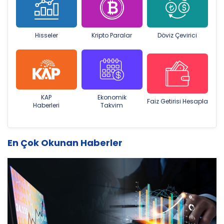
Hisseler
Kripto Paralar
Döviz Çevirici
KAP
Ekonomik
Faiz Getirisi Hesapla
Haberleri
Takvim
En Çok Okunan Haberler