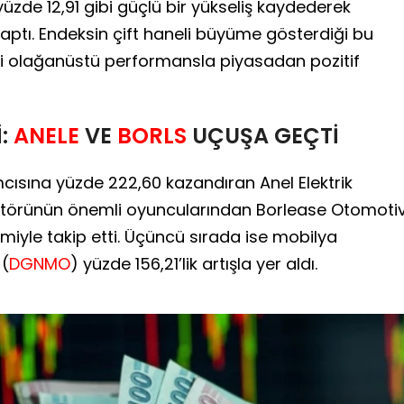
üzde 12,91 gibi güçlü bir yükseliş kaydederek
aptı. Endeksin çift haneli büyüme gösterdiği bu
eri olağanüstü performansla piyasadan pozitif
İ:
ANELE
VE
BORLS
UÇUŞA GEÇTİ
cısına yüzde 222,60 kazandıran Anel Elektrik
ektörünün önemli oyuncularından Borlease Otomoti
imiyle takip etti. Üçüncü sırada ise mobilya
 (
DGNMO
) yüzde 156,21’lik artışla yer aldı.