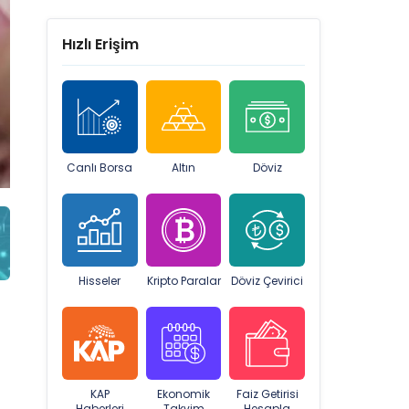
Hızlı Erişim
Canlı Borsa
Altın
Döviz
Hisseler
Kripto Paralar
Döviz Çevirici
KAP
Ekonomik
Faiz Getirisi
Haberleri
Takvim
Hesapla