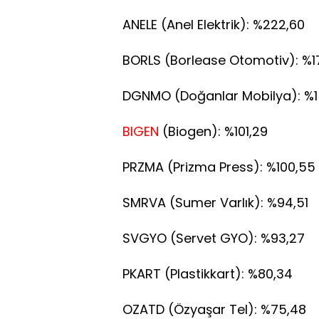
ANELE (Anel Elektrik): %222,60
BORLS (Borlease Otomotiv): %1
DGNMO (Doğanlar Mobilya): %1
BIGEN
(Biogen): %101,29
PRZMA (Prizma Press): %100,55
SMRVA (Sumer Varlık): %94,51
SVGYO (Servet GYO): %93,27
PKART (Plastikkart): %80,34
OZATD (Özyaşar Tel): %75,48