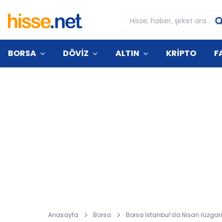
BORSA
DÖVİZ
ALTIN
KRİPTO
F
Anasayfa
Borsa
Borsa İstanbul’da Nisan rüzgarı,