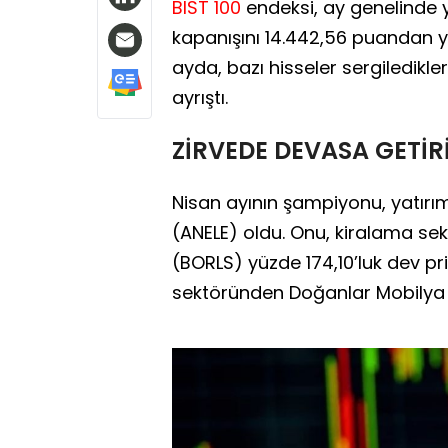
BIST 100
endeksi, ay genelinde y
kapanışını 14.442,56 puandan y
ayda, bazı hisseler sergiledikl
ayrıştı.
ZİRVEDE DEVASA GETİR
Nisan ayının şampiyonu, yatırım
(ANELE) oldu. Onu, kiralama s
(BORLS) yüzde 174,10’luk dev pr
sektöründen Doğanlar Mobilya