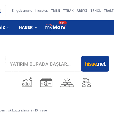
En çok aranan hisseler:
TMSN
TTRAK
ARDYZ
TRHOL
TRALT
AİZ
HABER
 en çok kazandıran ilk 10 hisse