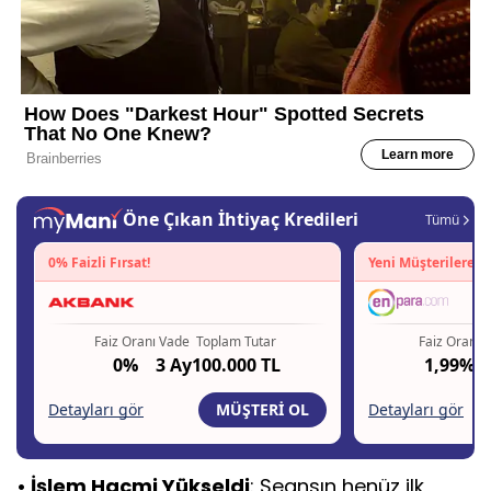
• İşlem Hacmi Yükseldi
: Seansın henüz ilk