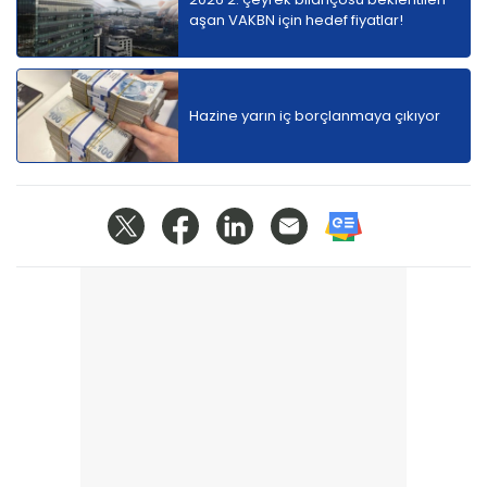
aşan VAKBN için hedef fiyatlar!
Hazine yarın iç borçlanmaya çıkıyor