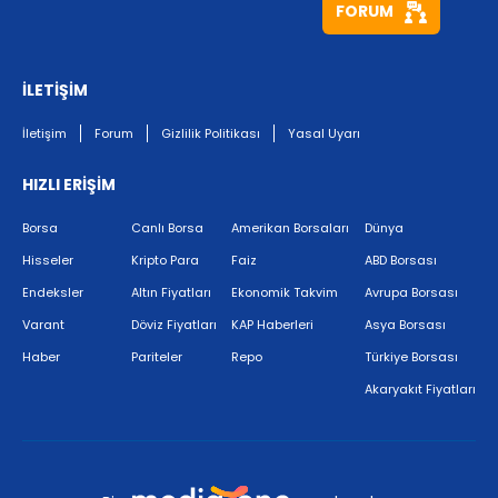
FORUM
İLETİŞİM
İletişim
Forum
Gizlilik Politikası
Yasal Uyarı
HIZLI ERİŞİM
Borsa
Canlı Borsa
Amerikan Borsaları
Dünya
Hisseler
Kripto Para
Faiz
ABD Borsası
Endeksler
Altın Fiyatları
Ekonomik Takvim
Avrupa Borsası
Varant
Döviz Fiyatları
KAP Haberleri
Asya Borsası
Haber
Pariteler
Repo
Türkiye Borsası
Akaryakıt Fiyatları