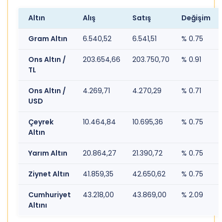
Ons altın
Alış: 4.166,24
dolar
Satış: 4.187,63 dolar
ALTIN FİYATLARI
Altın
Alış
Satış
Değişim
Gram Altın
6.540,52
6.541,51
% 0.75
Ons Altın /
203.654,66
203.750,70
% 0.91
TL
Ons Altın /
4.269,71
4.270,29
% 0.71
USD