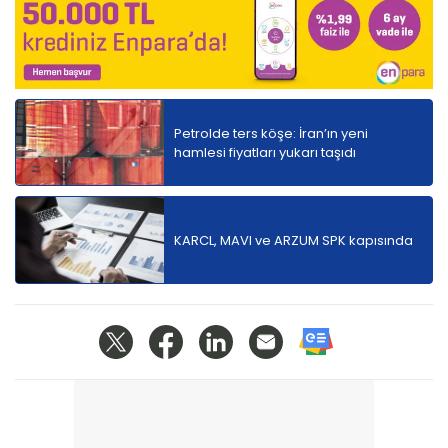
gremse altın yüzde 1,40 primle işlem görüyor.
Altın ABD tarım dışı istihdam verinin
beklentilerin altında kalmasıyla birlikte yükseliş
eğilimi gösteriyor.
Yeni müşterilere özel avantajlı
ihtiyaç kredisi!
Petrolde ters köşe: İran’ın yeni
hamlesi fiyatları yukarı taşıdı