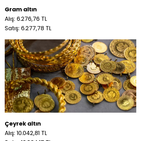
Altın piyasasında yükseliş eğilimi devam
ediyor. Serbest piyasada işlem gören altın
türlerinde pozitif seyir sürerken, gram altın 6
bin 277 TL seviyesinin üzerinde işlem görüyor.
5 TEMMUZ 2026 ALTIN ALIŞ-SATIŞ
FİYATLARI
Gram altın
Alış: 6.276,76 TL
Satış: 6.277,78 TL