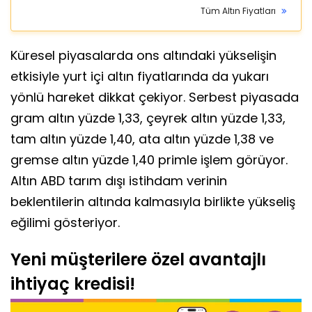
Çeyrek
10.464,84
10.695,36
% 0.75
Altın
Yarım Altın
20.864,27
21.390,72
% 0.75
Ziynet Altın
41.859,35
42.650,62
% 0.75
Cumhuriyet
43.218,00
43.869,00
% 2.09
Altını
Tüm Altın Fiyatları
Küresel piyasalarda ons altındaki yükselişin
etkisiyle yurt içi altın fiyatlarında da yukarı
yönlü hareket dikkat çekiyor. Serbest piyasada
gram altın yüzde 1,33, çeyrek altın yüzde 1,33,
tam altın yüzde 1,40, ata altın yüzde 1,38 ve