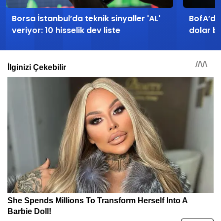
İlginizi Çekebilir
Borsa İstanbul’da teknik sinyaller 'AL'
BofA’da
veriyor: 10 hisselik dev liste
dolar b