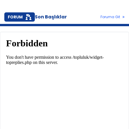
Fiyatlar arttı, milyonların serveti katlandı! İşte
Türkiye'nin altın haritası
Son Başlıklar
FORUM
Foruma Git