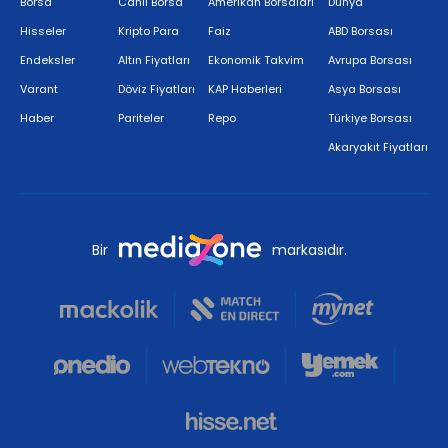
FORUM
İLETİŞİM
İletişim
Forum
Gizlilik Politikası
Yasal Uyarı
HIZLI ERİŞİM
Borsa
Canlı Borsa
Amerikan Borsaları
Dünya
Hisseler
Kripto Para
Faiz
ABD Borsası
Endeksler
Altın Fiyatları
Ekonomik Takvim
Avrupa Borsası
Varant
Döviz Fiyatları
KAP Haberleri
Asya Borsası
Haber
Pariteler
Repo
Türkiye Borsası
Akaryakıt Fiyatları