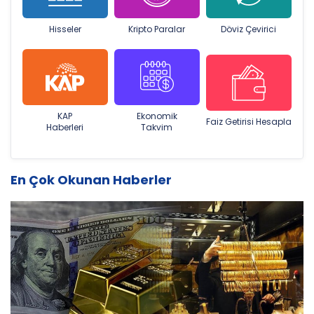
Hızlı Erişim
Canlı Borsa
Altın
Döviz
Hisseler
Kripto Paralar
Döviz Çevirici
KAP
Ekonomik
Faiz Getirisi Hesapla
Haberleri
Takvim