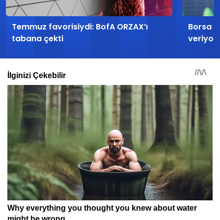
Temmuz favorisiydi: BofA ORZAX’ı
Borsa İs
tabana çekti
veriyor: