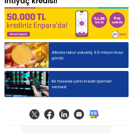
ihtiyaç kredisi!
Altında rekor yükseliş: 6.5 milyon lirayı
gördü
Bir hissede yarın kredili işlemler
serbest