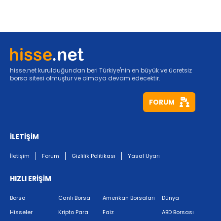
hisse.net kurulduğundan beri Türkiye'nin en büyük ve ücretsiz
borsa sitesi olmuştur ve olmaya devam edecektir.
FORUM
İLETİŞİM
İletişim
Forum
Gizlilik Politikası
Yasal Uyarı
HIZLI ERİŞİM
Borsa
Canlı Borsa
Amerikan Borsaları
Dünya
Hisseler
Kripto Para
Faiz
ABD Borsası