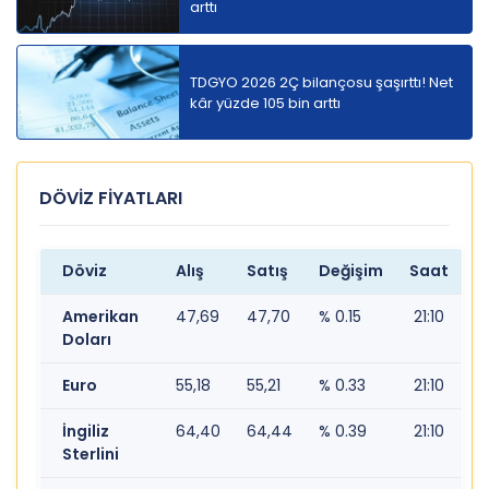
arttı
TDGYO 2026 2Ç bilançosu şaşırttı! Net
kâr yüzde 105 bin arttı
DÖVİZ FİYATLARI
Döviz
Alış
Satış
Değişim
Saat
Amerikan
47,69
47,70
% 0.15
21:10
Doları
Euro
55,18
55,21
% 0.33
21:10
İngiliz
64,40
64,44
% 0.39
21:10
Sterlini