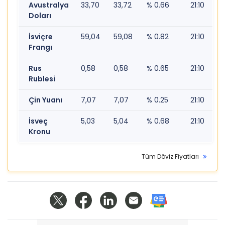
Avustralya
33,70
33,72
% 0.66
21:10
Doları
İsviçre
59,04
59,08
% 0.82
21:10
Frangı
Rus
0,58
0,58
% 0.65
21:10
Rublesi
Çin Yuanı
7,07
7,07
% 0.25
21:10
İsveç
5,03
5,04
% 0.68
21:10
Kronu
Tüm Döviz Fiyatları