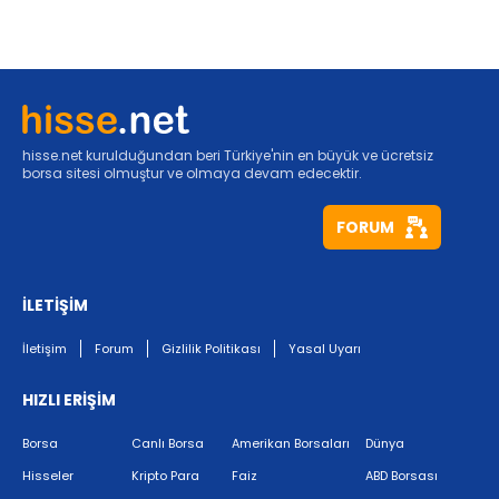
hisse.net kurulduğundan beri Türkiye'nin en büyük ve ücretsiz
borsa sitesi olmuştur ve olmaya devam edecektir.
FORUM
İLETİŞİM
İletişim
Forum
Gizlilik Politikası
Yasal Uyarı
HIZLI ERİŞİM
Borsa
Canlı Borsa
Amerikan Borsaları
Dünya
Hisseler
Kripto Para
Faiz
ABD Borsası