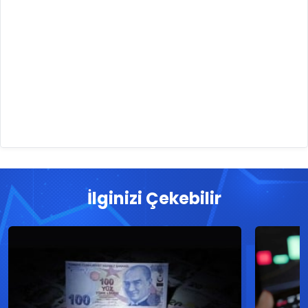
İlginizi Çekebilir