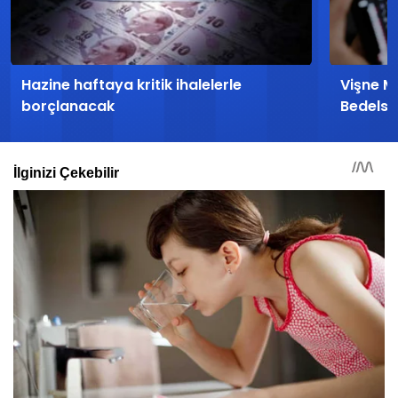
Hazine haftaya kritik ihalelerle
Vişne Ma
borçlanacak
Bedelsi