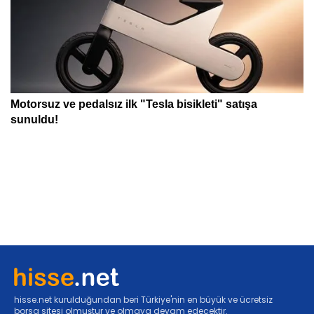
hisse.net kurulduğundan beri Türkiye'nin en büyük ve ücretsiz
borsa sitesi olmuştur ve olmaya devam edecektir.