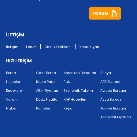
FORUM
İLETİŞİM
İletişim
Forum
Gizlilik Politikası
Yasal Uyarı
HIZLI ERİŞİM
Borsa
Canlı Borsa
Amerikan Borsaları
Dünya
Hisseler
Kripto Para
Faiz
ABD Borsası
Endeksler
Altın Fiyatları
Ekonomik Takvim
Avrupa Borsası
Varant
Döviz Fiyatları
KAP Haberleri
Asya Borsası
Haber
Pariteler
Repo
Türkiye Borsası
Akaryakıt Fiyatları