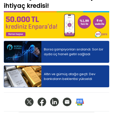
ihtiyaç kredisi!
Borsa şampiyonları sıralandı: Son bir
ayda üç haneli getiri sağladı
Altın ve gümüş atağa geçti: Dev
bankaların beklentisi yükseldi