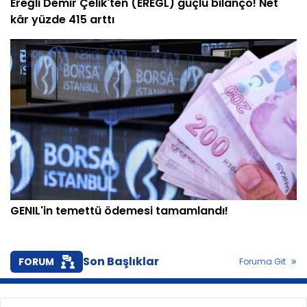
Ereğli Demir Çelik'ten (EREGL) güçlü bilanço! Net
kâr yüzde 415 arttı
GENIL'in temettü ödemesi tamamlandı!
Son Başlıklar
FORUM
Foruma Git