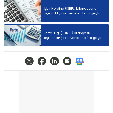
İşbir Holding (ISBIR) bilançosunu
açıkladı! Şirket yeniden kara geçti
Forte Bilgi (FORTE) bilançosu
açıklandı! Şirket yeniden kâra geçti