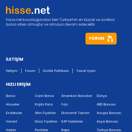
hisse.net kurulduğundan beri Türkiye'nin en büyük ve ücretsiz
borsa sitesi olmuştur ve olmaya devam edecektir.
FORUM
İLETİŞİM
İletişim
Forum
Gizlilik Politikası
Yasal Uyarı
HIZLI ERİŞİM
Borsa
Canlı Borsa
Amerikan Borsaları
Dünya
Hisseler
Kripto Para
Faiz
ABD Borsası
Endeksler
Altın Fiyatları
Ekonomik Takvim
Avrupa Borsası
Varant
Döviz Fiyatları
KAP Haberleri
Asya Borsası
Haber
Pariteler
Repo
Türkiye Borsası