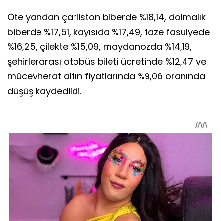
Öte yandan çarliston biberde %18,14, dolmalık
biberde %17,51, kayısıda %17,49, taze fasulyede
%16,25, çilekte %15,09, maydanozda %14,19,
şehirlerarası otobüs bileti ücretinde %12,47 ve
mücevherat altın fiyatlarında %9,06 oranında
düşüş kaydedildi.