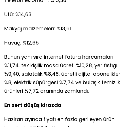
Telefon ekipmanı: %15,38
Ütü: %14,63
Makyaj malzemeleri: %13,61
Havuç: %12,65
Bunun yanı sıra internet fatura harcamaları
%11,74, tek kişilik masa ücreti %10,28, yer fıstığı
%9,40, salatalık %8,48, ücretli dijital abonelikler
%8, elektrik süpürgesi %7,74 ve bulaşık temizlik
ürünleri %7,72 oranında zamlandı.
En sert düşüş kirazda
Haziran ayında fiyatı en fazla gerileyen ürün