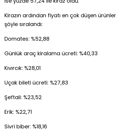
ise yüzde 57,24 ile kiraz oldu.
Kirazın ardından fiyatı en çok düşen ürünler
şöyle sıralandı:
Domates: %52,88
Günlük araç kiralama ücreti: %40,33
Kıvırcık: %28,01
Uçak bileti ücreti: %27,83
Şeftali: %23,52
Erik: %22,71
Sivri biber: %18,16