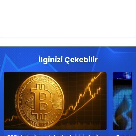
İlginizi Çekebilir