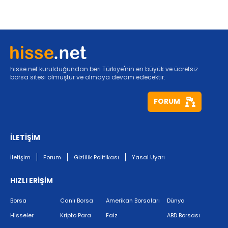
hisse.net kurulduğundan beri Türkiye'nin en büyük ve ücretsiz
borsa sitesi olmuştur ve olmaya devam edecektir.
FORUM
İLETİŞİM
İletişim
Forum
Gizlilik Politikası
Yasal Uyarı
HIZLI ERİŞİM
Borsa
Canlı Borsa
Amerikan Borsaları
Dünya
Hisseler
Kripto Para
Faiz
ABD Borsası